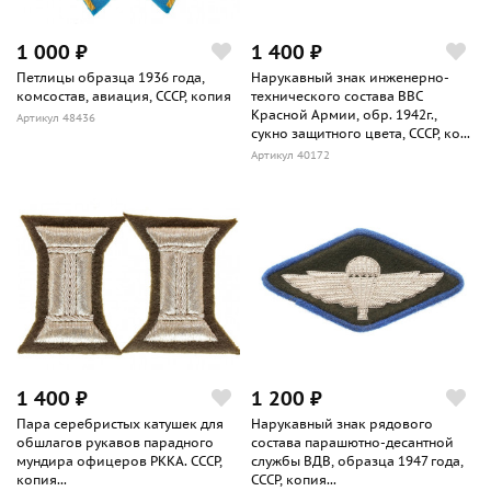
1 000 ₽
1 400 ₽
Петлицы образца 1936 года,
Нарукавный знак инженерно-
комсостав, авиация, СССР, копия
технического состава ВВС
Красной Армии, обр. 1942г.,
Артикул 48436
сукно защитного цвета, СССР, ко...
Артикул 40172
1 400 ₽
1 200 ₽
Пара серебристых катушек для
Нарукавный знак рядового
обшлагов рукавов парадного
состава парашютно-десантной
мундира офицеров РККА. СССР,
службы ВДВ, образца 1947 года,
копия...
СССР, копия...