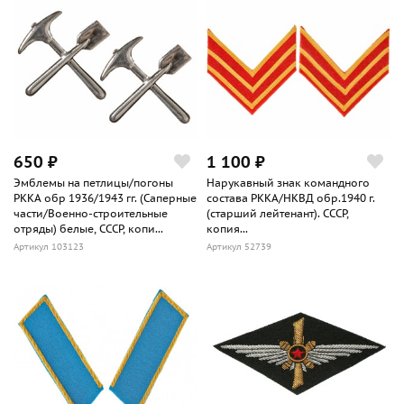
650 ₽
1 100 ₽
Эмблемы на петлицы/погоны
Нарукавный знак командного
РККА обр 1936/1943 гг. (Саперные
состава РККА/НКВД обр.1940 г.
части/Военно-строительные
(старший лейтенант). СССР,
отряды) белые, СССР, копи...
копия...
Артикул 103123
Артикул 52739