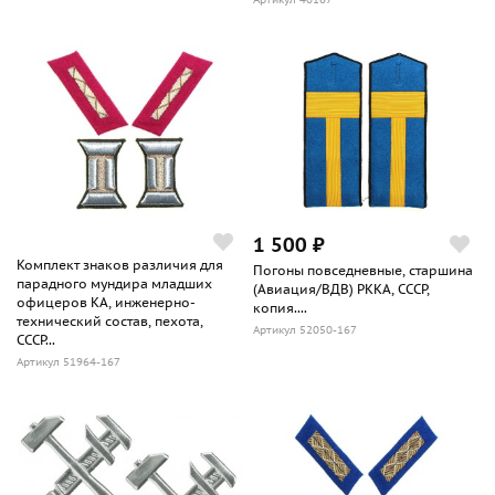
1 500 ₽
Комплект знаков различия для
Погоны повседневные, старшина
парадного мундира младших
(Авиация/ВДВ) РККА, СССР,
офицеров КА, инженерно-
копия....
технический состав, пехота,
Артикул 52050-167
СССР...
Артикул 51964-167