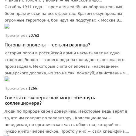
И вновь о том, что у войны — не женское лицо…
Октябрь 1941 года — время тяжелейших оборонительных
боев практически на всех фронтах. Врагом оккупированы
огромные территории, бои идут на подступах к Москве.В
воздухе по-прежнему господствует немецкая авиация, и
переломить это господство еще не удается. В этих условиях 8
Просмотров
20762
октября 1941 года выходит приказ о формировании женских
Погоны и эполеты — есть ли разница?
авиационных полков.
История погон в российской армии насчитывает не одно
столетие. Эполет — своего рода разновидность погона, его
производная. Некоторые считают эполеты «наследием»
рыцарского доспеха, но это не так: пожалуй, единственным
элементом, ведущим свою родословную от части доспеха
(хотя и в несколько изменённом виде) можно считать
Просмотров
1266
офицерский горжет.
Советы от эксперта: как могут обмануть
коллекционера?
Люди по природе своей доверчивы. Некоторые ведь верят в
то, что им говорят по телевизору... Коллекционеры —
невидимая, но органическая часть общества, которой не
чуждо ничто человеческое. Просто у них — своя специфика.