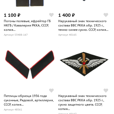
1 100 ₽
1 400 ₽
Погоны полевые, ефрейтор ГБ
Нарукавный знак технического
НКГБ / Кавалерия РККА, СССР,
состава ВВС РККА обр. 1925 г.,
копия...
темно-синее сукно. СССР, копия...
Артикул 53488-167
Артикул 40165
Петлицы образца 1936 года
Нарукавный знак технического
суконные, Рядовой, артиллерия,
состава ВВС РККА обр. 1925 г.,
СССР, копия...
сукно защитного цвета. СССР,
копия...
Артикул 48561
Артикул 40167