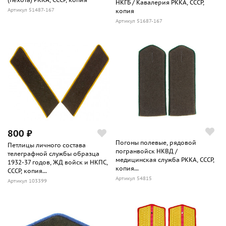
НКГБ / Кавалерия РККА, СССР,
Артикул 51487-167
копия
Артикул 51687-167
800 ₽
Погоны полевые, рядовой
Петлицы личного состава
погранвойск НКВД /
телеграфной службы образца
медицинская служба РККА, СССР,
1932-37 годов, ЖД войск и НКПС,
копия...
СССР, копия...
Артикул 54815
Артикул 103399