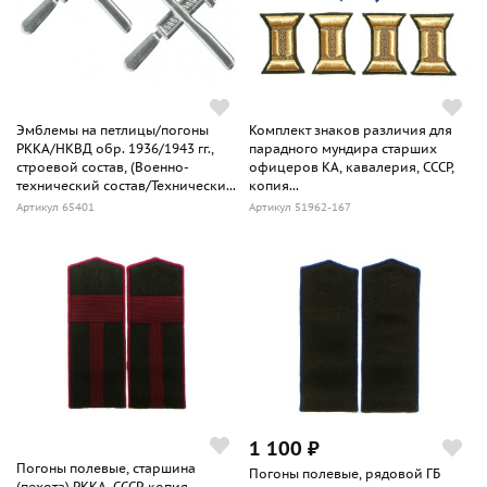
Эмблемы на петлицы/погоны
Комплект знаков различия для
РККА/НКВД обр. 1936/1943 гг.,
парадного мундира старших
строевой состав, (Военно-
офицеров КА, кавалерия, СССР,
технический состав/Технически...
копия...
Артикул 65401
Артикул 51962-167
1 100 ₽
Погоны полевые, старшина
Погоны полевые, рядовой ГБ
(пехота) РККА, СССР, копия