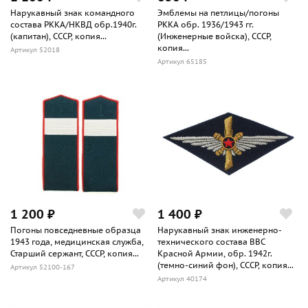
Нарукавный знак командного
Эмблемы на петлицы/погоны
состава РККА/НКВД обр.1940г.
РККА обр. 1936/1943 гг.
(капитан), СССР, копия...
(Инженерные войска), СССР,
копия...
Артикул 52018
Артикул 65185
1 200 ₽
1 400 ₽
Погоны повседневные образца
Нарукавный знак инженерно-
1943 года, медицинская служба,
технического состава ВВС
Старший сержант, СССР, копия...
Красной Армии, обр. 1942г.
(темно-синий фон), СССР, копия...
Артикул 52100-167
Артикул 40174