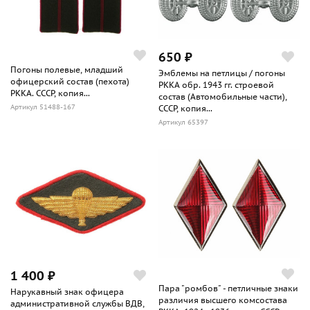
650 ₽
Погоны полевые, младший
Эмблемы на петлицы / погоны
офицерский состав (пехота)
РККА обр. 1943 гг. строевой
РККА. СССР, копия...
состав (Автомобильные части),
Артикул 51488-167
СССР, копия...
Артикул 65397
1 400 ₽
Пара "ромбов" - петличные знаки
Нарукавный знак офицера
различия высшего комсостава
административной службы ВДВ,