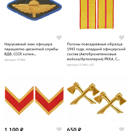
Нарукавный знак офицера
Погоны повседневные образца
парашютно-десантной службы
1943 года, младший офицерский
ВДВ, СССР, копия...
состав (Автобронетанковые
войска/Артиллерия) РККА, С...
Артикул 37980
Артикул 57441-167
1 100 ₽
650 ₽