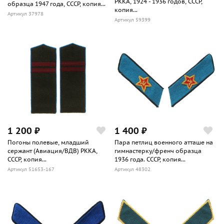
РККА, 1924 - 1936 годов, СССР,
образца 1947 года, СССР, копия...
копия...
Артикул 37978
Артикул 59399
1 200 ₽
1 400 ₽
Погоны полевые, младший
Пара петлиц военного атташе на
сержант (Авиация/ВДВ) РККА,
гимнастерку/френч образца
СССР, копия...
1936 года. СССР, копия...
Артикул 51653-167
Артикул 48302