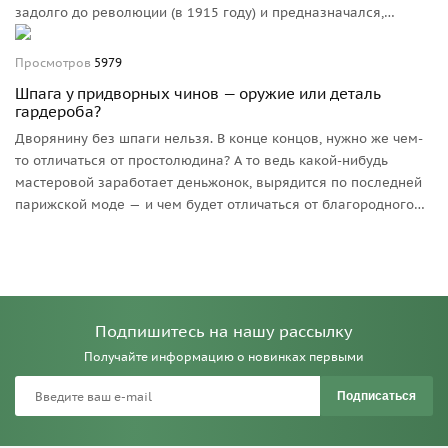
задолго до революции (в 1915 году) и предназначался,
наряду со знаменитыми шинелями с «разговорами», для...
Победного парада русских войск в Берлине и
Просмотров
5979
Константинополе. Правдива ли эта версия?
Шпага у придворных чинов — оружие или деталь
гардероба?
Дворянину без шпаги нельзя. В конце концов, нужно же чем-
то отличаться от простолюдина? А то ведь какой-нибудь
мастеровой заработает деньжонок, вырядится по последней
парижской моде — и чем будет отличаться от благородного
сословия?
Подпишитесь на нашу рассылку
Получайте информацию о новинках первыми
Подписаться