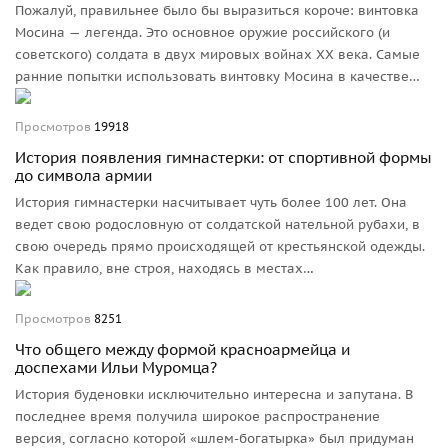
Пожалуй, правильнее было бы выразиться короче: винтовка
Мосина — легенда. Это основное оружие российского (и
советского) солдата в двух мировых войнах ХХ века. Самые
ранние попытки использовать винтовку Мосина в качестве
снайперского оружия относятся ко времени Первой мировой
войны. Как только стих накал боев первого этапа войны и
Просмотров
19918
сама война перешла в позиционную фазу, применение
История появления гимнастерки: от спортивной формы
снайперов получило больший размах и достигло своего
до символа армии
апогея в завершающий период войны.
История гимнастерки насчитывает чуть более 100 лет. Она
ведет свою родословную от солдатской нательной рубахи, в
свою очередь прямо происходящей от крестьянской одежды.
Как правило, вне строя, находясь в местах
расквартирования, в теплое время года солдаты носили
нижнюю рубаху с накинутой на нее шинелью. В местах с
Просмотров
8251
более жарким климатом нательная рубаха неофициально
Что общего между формой красноармейца и
становилась и «строевой» одеждой, чему немало примеров в
доспехами Ильи Муромца?
литературе и изобразительном искусстве.
История буденовки исключительно интересна и запутана. В
последнее время получила широкое распространение
версия, согласно которой «шлем-богатырка» был придуман