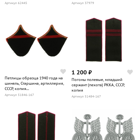
Артикул 62445
Артикул 37979
1 200 ₽
Петлицы образца 1940 года на
Погоны полевые, младший
шинель, Старшина, артиллерия,
сержант (пехота) РККА, СССР,
СССР, копия...
копия
Артикул 51846-167
Артикул 51484-167