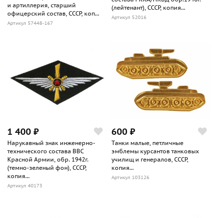
и артиллерия, старший
(лейтенант), СССР, копия...
офицерский состав, СССР, коп...
Артикул 52016
Артикул 57448-167
1 400 ₽
600 ₽
Нарукавный знак инженерно-
Tанки малые, петличные
технического состава ВВС
эмблемы курсантов танковых
Красной Армии, обр. 1942г.
училищ и генералов, СССР,
(темно-зеленый фон), СССР,
копия...
копия...
Артикул 103126
Артикул 40173