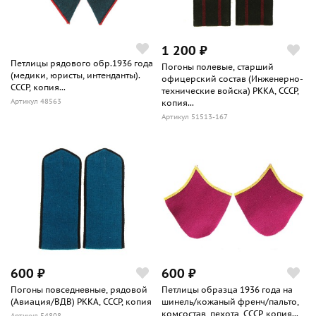
1 200 ₽
Петлицы рядового обр.1936 года
Погоны полевые, старший
(медики, юристы, интенданты).
офицерский состав (Инженерно-
СССР, копия...
технические войска) РККА, СССР,
Артикул 48563
копия...
Артикул 51513-167
600 ₽
600 ₽
Погоны повседневные, рядовой
Петлицы образца 1936 года на
(Авиация/ВДВ) РККА, СССР, копия
шинель/кожаный френч/пальто,
комсостав, пехота, СССР, копия...
Артикул 54808