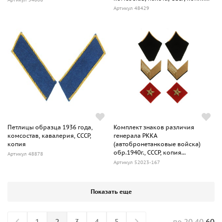
Артикул 48429
Петлицы образца 1936 года,
Комплект знаков различия
комсостав, кавалерия, СССР,
генерала РККА
копия
(автобронетанковые войска)
обр.1940г., СССР, копия...
Артикул 48878
Артикул 52023-167
Показать еще
1
2
3
4
5
20
40
60
по