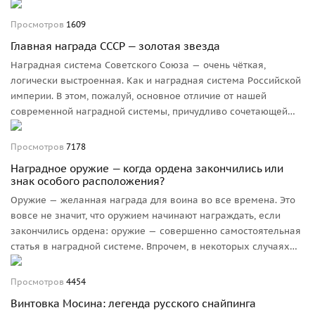
Настоящий коллекционер должен понимать: в
коллекционировании нет понятия «дорого» или «дёшево»,
Просмотров
1609
есть «подлинное» и «не подлинное». Иначе — прямой путь в
Главная награда СССР — золотая звезда
инвесторы.
Наградная система Советского Союза — очень чёткая,
логически выстроенная. Как и наградная система Российской
империи. В этом, пожалуй, основное отличие от нашей
современной наградной системы, причудливо сочетающей
элементы царской и советской, делящей награды на
государственные и ведомственные.
Просмотров
7178
Наградное оружие — когда ордена закончились или
знак особого расположения?
Оружие — желанная награда для воина во все времена. Это
вовсе не значит, что оружием начинают награждать, если
закончились ордена: оружие — совершенно самостоятельная
статья в наградной системе. Впрочем, в некоторых случаях
имеющая к орденам самое непосредственное отношение, об
этом подробнее в статье.
Просмотров
4454
Винтовка Мосина: легенда русского снайпинга