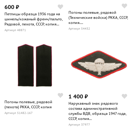
600 ₽
Погоны полевые, рядовой
Петлицы образца 1936 года на
(Технические войска) РККА, СССР,
шинель/кожаный френч/пальто,
копия....
Рядовой, пехота, СССР, копия...
Артикул 54432
Артикул 48871
1 400 ₽
Погоны полевые, рядовой
Нарукавный знак рядового
(пехота) РККА, СССР, копия
состава административной
Артикул 51482-167
службы ВДВ, образца 1947 года,
СССР, копия...
Артикул 37977