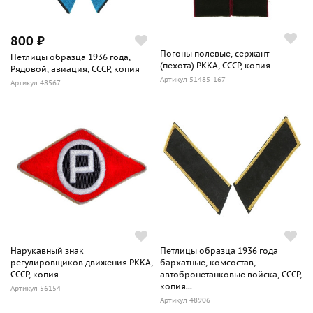
800 ₽
Погоны полевые, сержант
Петлицы образца 1936 года,
(пехота) РККА, СССР, копия
Рядовой, авиация, СССР, копия
Артикул 51485-167
Артикул 48567
Нарукавный знак
Петлицы образца 1936 года
регулировщиков движения РККА,
бархатные, комсостав,
СССР, копия
автобронетанковые войска, СССР,
копия...
Артикул 56154
Артикул 48906