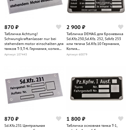
870 ₽
2 900 ₽
Табличка Achtung!
Табличка DEMAG для броневика
Schwungkraftanlasser nur bei
Sd.Kfz.250,Sd.Kfz. 252, Sdkfz 253
stehendem motor einschalten для
или тягача Sd.Kfz.10 Германия,
танков Т-3,Т-4. Германия, копия...
Копия...
Артикул 107443
Артикул 60079
870 ₽
1 800 ₽
Sd.Kfz.231 Центральная
Табличка основная танка Т-1,