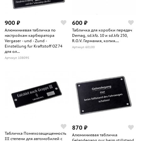
900 ₽
600 ₽
Алюминиевая табличка по
Табличка для коробки передач
настройкам карбюратора
Demag, sd.kfz. 10 и sd.kfz 250,
Vergaser - und - Zund -
R.O.V. Германия, копия....
Einstellung fur Kraftstoff OZ 74
Артикул 60100
для ол...
Артикул 108095
870 ₽
Табличка Помехозащищенность
Алюминиевая табличка
III степени для автомобилей с
Gelandegang nur beim stillstand