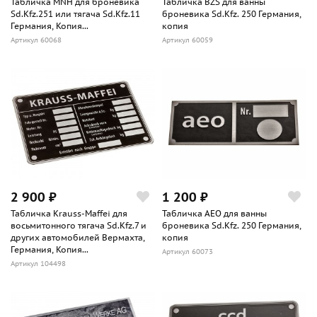
Табличка MNH для броневика
Табличка BZS для ванны
Sd.Kfz.251 или тягача Sd.Kfz.11
броневика Sd.Kfz. 250 Германия,
Германия, Копия...
копия
Артикул 60068
Артикул 60059
2 900 ₽
1 200 ₽
Табличка Krauss-Maffei для
Табличка AEO для ванны
восьмитонного тягача Sd.Kfz.7 и
броневика Sd.Kfz. 250 Германия,
других автомобилей Вермахта,
копия
Германия, Копия...
Артикул 60073
Артикул 104498