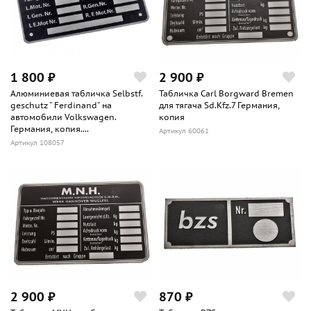
1 800 ₽
2 900 ₽
Алюминиевая табличка Selbstf.
Табличка Carl Borgward Bremen
geschutz " Ferdinand" на
для тягача Sd.Kfz.7 Германия,
автомобили Volkswagen.
копия
Германия, копия....
Артикул 60061
Артикул 108057
2 900 ₽
870 ₽