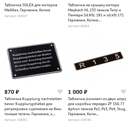
Табличка SOLEX для моторов
Табличка на крышку мотора
Майбах, Германия, Копия
Maybach HL 235 танков Тигр и
Пантера Sd.Kfz. 181 и sd.kfz 171
Артикул 104347
Германия, Копия...
Артикул 60063
870 ₽
1 000 ₽
Табличка Kupplung nachstellen
Табличка (комлект из двух штук)
bevor Kupplungshebel для
для коробки передач ZF SSG 77
регулировки сцепления на 8ми-
Aphon танков Pz2, Pz3, Pz4, Stug,
тонные тягачи. Германия, к...
Германия, Копи...
Артикул 108051
Артикул 104346