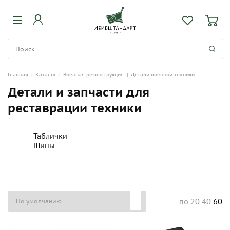
Главная
|
Каталог
|
Военная реконструкция
|
Детали военной техники
Детали и запчасти для
реставрации техники
Таблички
Шины
20
40
60
по