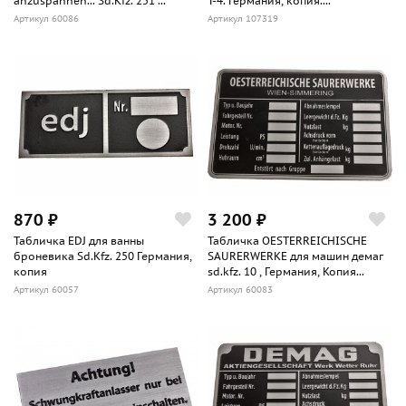
anzuspannen... Sd.Kfz. 251 ...
Т-4. Германия, копия....
Артикул 60086
Артикул 107319
870 ₽
3 200 ₽
Табличка EDJ для ванны
Табличка OESTERREICHISCHE
броневика Sd.Kfz. 250 Германия,
SAURERWERKE для машин демаг
копия
sd.kfz. 10 , Германия, Копия...
Артикул 60057
Артикул 60083