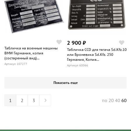
2 900 ₽
Табличка на военные машины
Табличка CCD для тягача Sd.Kfz.10
BMW Германия, копия
или Броневика Sd.Kfz. 250
(состаренный вид)...
Германия, Копия...
Артикул 107277
Артикул 60066
Показать еще
1
2
3
20
40
60
по