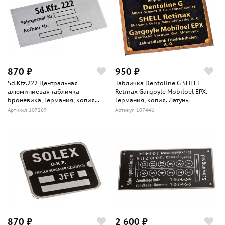
870 ₽
950 ₽
Sd.Kfz.222 Центральная
Табличка Dentoline G SHELL
алюминиевая табличка
Retinax Gargoyle Mobiloel EPX.
броневика, Германия, копия...
Германия, копия. Латунь.
Артикул 107269
Артикул 107446
870 ₽
2 600 ₽