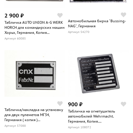
2 900 ₽
Автомобильная бирка "Bussing-
Табличка AUTO UNION A-G WERK
NAG", Германия
HORCH для командирских машин
Артикул 54270
Хорьх, Германия, Копия...
Артикул 60085
900 ₽
Табличка/накладка на установку
Табличка на огнетушитель
для двух пулеметов МГ34,
автомобилей Wehrmacht.
Германия ( копия )...
Германия, Копия....
Артикул 57088
Артикул 108072