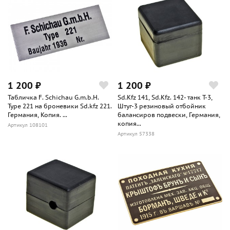
1 200 ₽
1 200 ₽
Табличка F. Schichau G.m.b.H.
Sd.Kfz 141, Sd.Kfz. 142- танк Т-3,
Type 221 на броневики Sd.kfz 221.
Штуг-3 резиновый отбойник
Германия, Копия. ...
балансиров подвески, Германия,
копия...
Артикул 108101
Артикул 57338