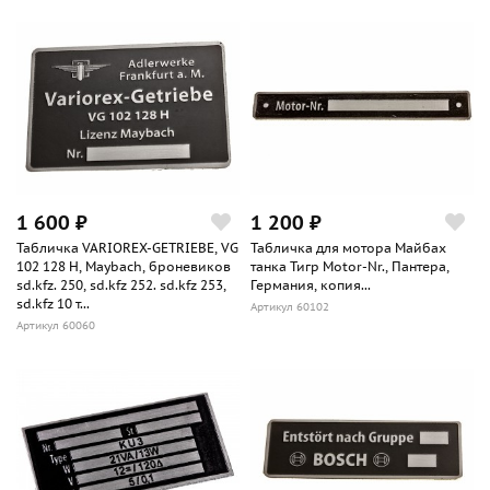
1 600 ₽
1 200 ₽
Табличка VARIOREX-GETRIEBE, VG
Табличка для мотора Майбах
102 128 H, Maybach, броневиков
танка Тигр Motor-Nr., Пантера,
sd.kfz. 250, sd.kfz 252. sd.kfz 253,
Германия, копия...
sd.kfz 10 т...
Артикул 60102
Артикул 60060