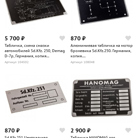
5 700 ₽
870 ₽
Табличка, схема смазки
Алюминиевая табличка на мотор
автомобилей Sd.Kfz. 250, Demag
броневика Sd.Kfz.250. Германия,
D-7p, Германия, копия...
копия....
Артикул 104502
Артикул 108048
870 ₽
2 900 ₽
Sd.Kfz.251 Центральная
Табличка HANOMAG для