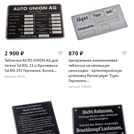
2 900 ₽
870 ₽
Табличка AUTO UNION AG для
Центральная алюминиевая
тягача Sd.Kfz. 11 и броневика
табличка на немецкую
Sd.Kfz 251 Германия, Копия...
самоходно - артиллерийскую
установку Panzerjäger Tiger.
Артикул 60081
Германия,...
Артикул 108081