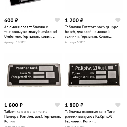
600 ₽
1 200 ₽
Алюминиевая табличка к
Табличка Entstort nach gruppe -
танковому компасу Kurskreisel
bosch, для всей немецкой
Umformer. Германия, копия. ...
техники. Германия, Копия...
Артикул 108098
Артикул 60093
1 800 ₽
1 800 ₽
Табличка основная танка
Табличка основная танк Тигр
Пантера, Panther. ausf. Германия,
ранних выпусков Pz.Kpfw.VI,
Копия
Германия, Копия...
Артикул 60099
Артикул 60098