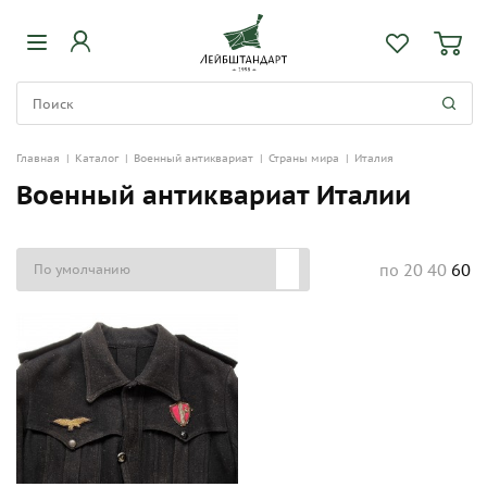
Главная
|
Каталог
|
Военный антиквариат
|
Страны мира
|
Италия
Военный антиквариат Италии
20
40
60
по