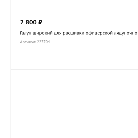
2 800 ₽
Галун широкий для расшивки офицерской лядуночной 
Артикул: 223704
Мундир штаб-офицера Лейб-гвардии
Преображенского полка образца 1907 года с
вензелями АIII, Россия, копия
119 000 ₽