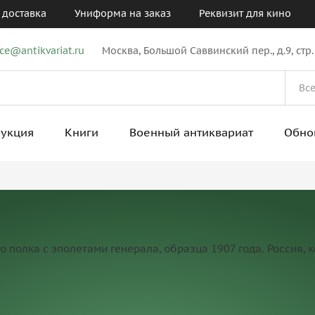
 доставка
Униформа на заказ
Реквизит для кино
ice@antikvariat.ru
Москва, Большой Саввинский пер., д.9, стр.
рукция
Книги
Военный антиквариат
Обно