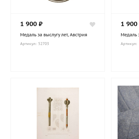
1 900 ₽
1 900
Мундир офицера 3-го
Медаль за выслугу лет, Австрия
Медаль з
Стрелкового Его Величества
Лейб-Гвардии полка с эполетами
Артикул: 52703
Артикул:
полковника, образца 1907 года.
Россия, копия
119 000 ₽
Подробнее о товаре