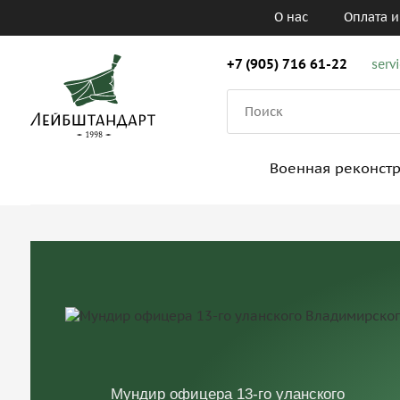
О нас
Оплата и
+7 (905) 716 61-22
serv
Военная реконст
Мундир офицера 13-го уланского