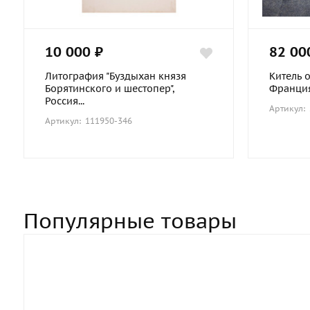
10 000 ₽
82 00
Литография "Буздыхан князя
Китель 
Борятинского и шестопер",
Франци
Мундир барабанщика Роты
Россия...
Артикул:
Дворцовых Гренадер обр.1855 года
Артикул: 111950-346
Россия, копия
136 000 ₽
Популярные товары
Подробнее о товаре