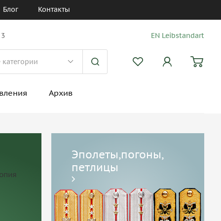
Блог
Контакты
 3
EN Leibstandart
вления
Архив
Эполеты,погоны,
петлицы