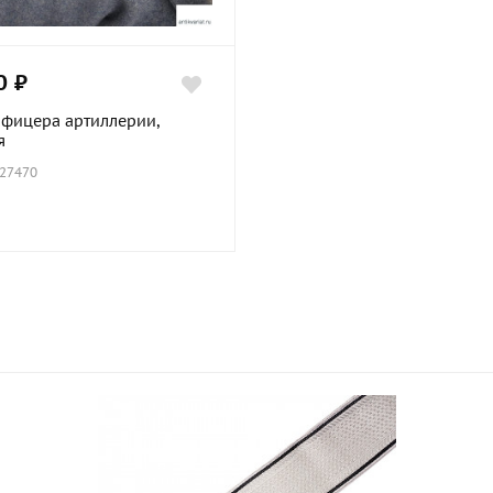
0 ₽
офицера артиллерии,
я
 27470
.