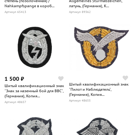
степень (позолоченная) /
Allgemeines Sturmabzeichen,
Nahkampfspange в короб...
латунь, (Германия), К...
Артикул 65413
Артикул 89362
1 500 ₽
Шитый квалификационный знак
Шитый квалификационный знак
"Пилот и Наблюдатель",
"Знак за наземный бой для ВВС",
(Германия), Копия...
(Германия), Копия...
Артикул 48655
Артикул 48657