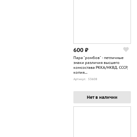
600 ₽
Пара "ромбов" - петличные
знаки различия высшего
комсостава РККА/НКВД. СССР,
копия...
Артикул: 53608
Нет в наличии