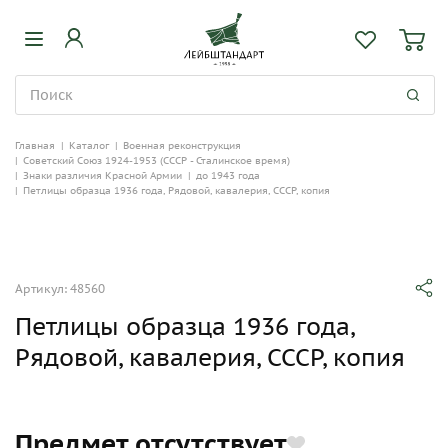
Главная
|
Каталог
|
Военная реконструкция
|
Советский Союз 1924-1953 (СССР - Сталинское время)
|
Знаки различия Красной Армии
|
до 1943 года
|
Петлицы образца 1936 года, Рядовой, кавалерия, СССР, копия
Артикул: 48560
Петлицы образца 1936 года,
Рядовой, кавалерия, СССР, копия
Предмет отсутствует