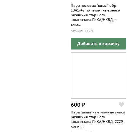
Пара полевых "шпал" обр.
1941/42 гг.- петличные знаки
различия старшего
комсостава РККА/НКВД, а
такж...
Артикул: 53575
Добавить в корзину
600 ₽
Пара "шпал" - петличные знаки
различия старшего
комсостава РККА/НКВД, СССР,
копия...