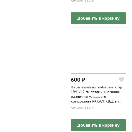
Артикул: 53570
Добавить в корзину
600 ₽
Пара полевых "кубарей" обр.
1941/42 гг.- петличные знаки
различия младшего
комсостава РККА/НКВД, а т...
Артикул: 53574
Добавить в корзину