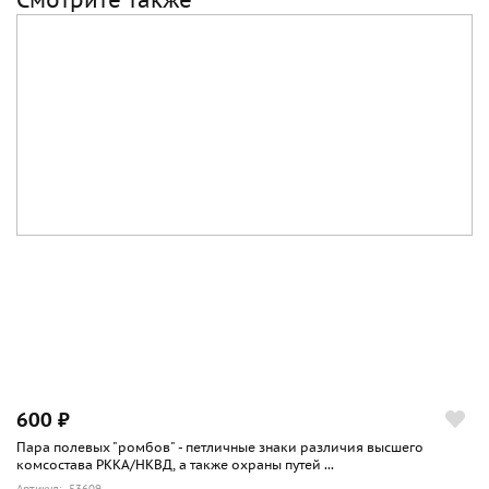
Смотрите также
600 ₽
Пара полевых "ромбов" - петличные знаки различия высшего
комсостава РККА/НКВД, а также охраны путей ...
Артикул: 53609