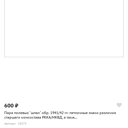
600 ₽
Пара полевых "шпал" обр. 1941/42 гг.- петличные знаки различия
старшего комсостава РККА/НКВД, а такж...
Артикул: 53575