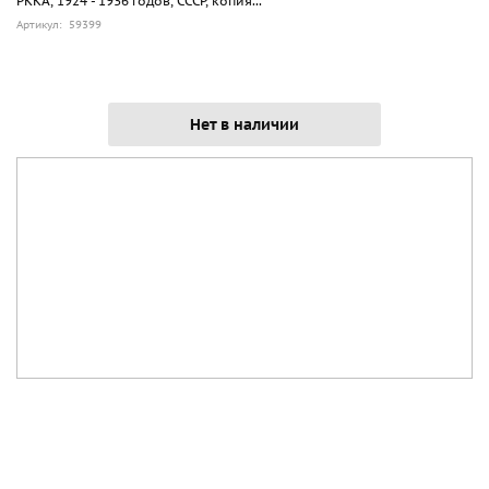
РККА, 1924 - 1936 годов, СССР, копия...
Артикул: 59399
Нет в наличии