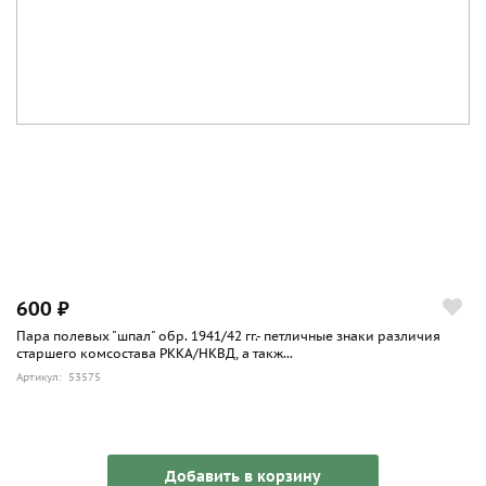
600 ₽
Пара полевых "шпал" обр. 1941/42 гг.- петличные знаки различия
старшего комсостава РККА/НКВД, а такж...
Артикул: 53575
Добавить в корзину