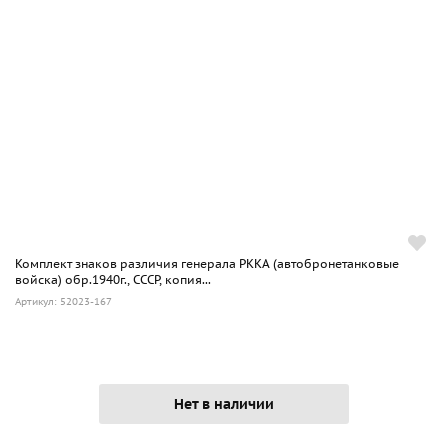
Комплект знаков различия генерала РККА (автобронетанковые
войска) обр.1940г., СССР, копия...
Артикул: 52023-167
Нет в наличии