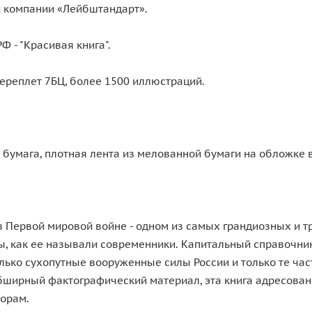
и компании «Лейбштандарт».
 - "Красивая книга".
 переплет 7БЦ, более 1500 иллюстраций.
умага, плотная лента из мелованной бумаги на обложке в
ии в Первой мировой войне - одном из самых грандиозных и 
ы, как ее называли современники. Капитальный справочни
лько сухопутные вооруженные силы России и только те час
бширный фактографический материал, эта книга адресован
торам.