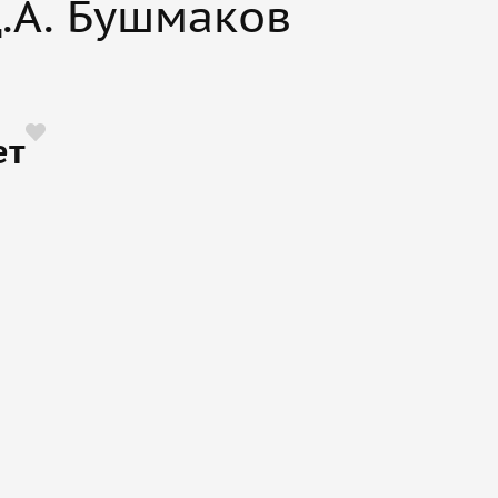
Д.А. Бушмаков
ет