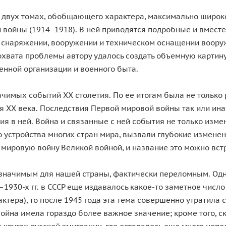
в двух томах, обобщающего характера, максимально широ
войны (1914- 1918). В ней приводятся подробные и вместе
 снаряжении, вооружении и техническом оснащении воору
охвата проблемы автору удалось создать объемную картин
енной организации и военного быта.
чимых событий ХХ столетия. По ее итогам была не только 
 ХХ века. Последствия Первой мировой войны так или инач
я в ней. Война и связанные с ней события не только изме
 устройства многих стран мира, вызвали глубокие изменен
ировую войну Великой войной, и название это можно встр
значимым для нашей страны, фактически переломным. Одн
1930-х гг. в СССР еще издавалось какое-то заметное число
ера), то после 1945 года эта тема совершенно утратила с
ойна имела гораздо более важное значение; кроме того, с