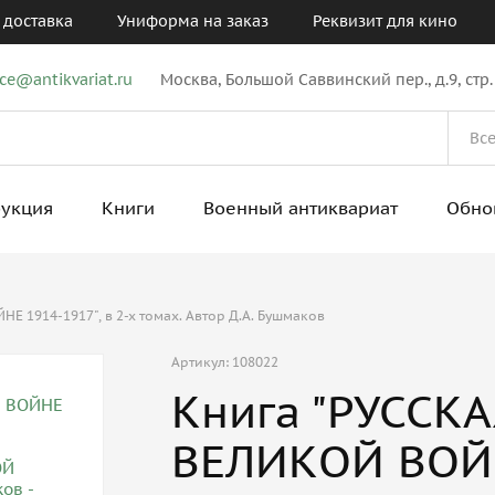
 доставка
Униформа на заказ
Реквизит для кино
ice@antikvariat.ru
Москва, Большой Саввинский пер., д.9, стр.
рукция
Книги
Военный антиквариат
Обно
Е 1914-1917", в 2-х томах. Автор Д.А. Бушмаков
Артикул: 108022
Книга "РУССК
ВЕЛИКОЙ ВОЙНЕ