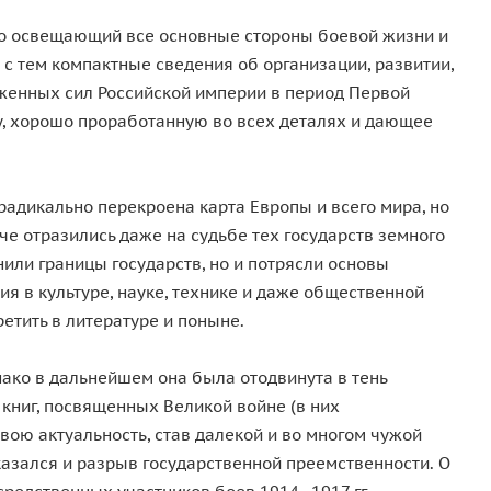
ко освещающий все основные стороны боевой жизни и
 с тем компактные сведения об организации, развитии,
женных сил Российской империи в период Первой
у, хорошо проработанную во всех деталях и дающее
радикально перекроена карта Европы и всего мира, но
е отразились даже на судьбе тех государств земного
нили границы государств, но и потрясли основы
ия в культуре, науке, технике и даже общественной
етить в литературе и поныне.
ако в дальнейшем она была отодвинута в тень
 книг, посвященных Великой войне (в них
вою актуальность, став далекой и во многом чужой
казался и разрыв государственной преемственности. О