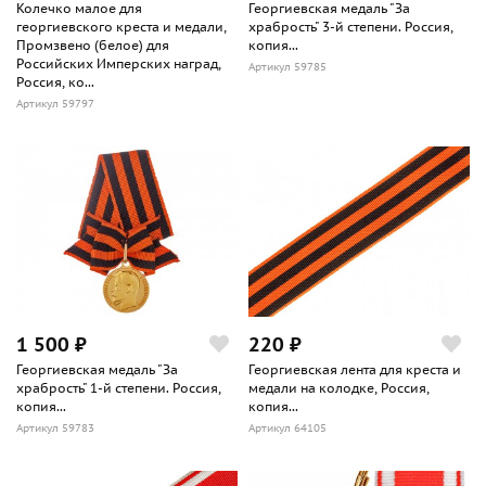
Колечко малое для
Георгиевская медаль "За
георгиевского креста и медали,
храбрость" 3-й степени. Россия,
Промзвено (белое) для
копия...
Российских Имперских наград,
Артикул 59785
Россия, ко...
Артикул 59797
1 500 ₽
220 ₽
Георгиевская медаль "За
Георгиевская лента для креста и
храбрость" 1-й степени. Россия,
медали на колодке, Россия,
копия...
копия...
Артикул 59783
Артикул 64105