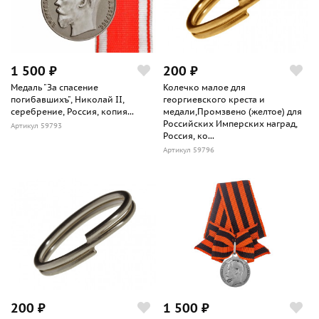
1 500 ₽
200 ₽
Медаль "За спасение
Колечко малое для
погибавшихъ", Николай II,
георгиевского креста и
серебрение, Россия, копия...
медали,Промзвено (желтое) для
Российских Имперских наград,
Артикул 59793
Россия, ко...
Артикул 59796
200 ₽
1 500 ₽