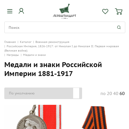
Главная
|
Каталог
|
Военная реконструкция
|
Российская Империя, 1826-1917: от Николая I до Николая II. Первая мировая
(Великая война).
|
Награды
|
Медали и знаки
Медали и знаки Российской
Империи 1881-1917
20
40
60
по