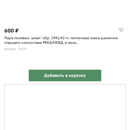
600 ₽
Пара полевых "шпал" обр. 1941/42 гг.- петличные знаки различия
старшего комсостава РККА/НКВД, а такж...
Артикул: 53575
Добавить в корзину