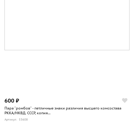
600 ₽
Пара "ромбов" - петличные знаки различия высшего комсостава
РККА/НКВД. СССР, копия...
Артикул: 53608