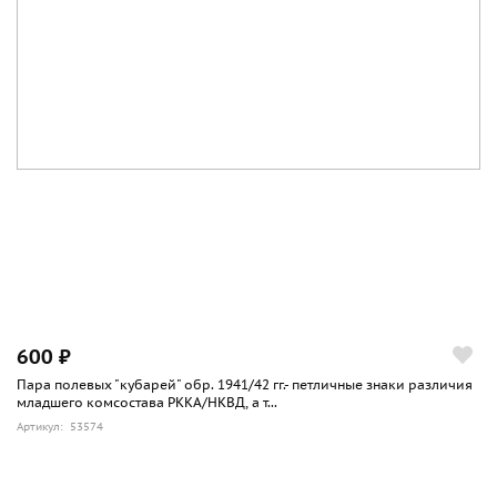
600 ₽
Пара полевых "кубарей" обр. 1941/42 гг.- петличные знаки различия
младшего комсостава РККА/НКВД, а т...
Артикул: 53574