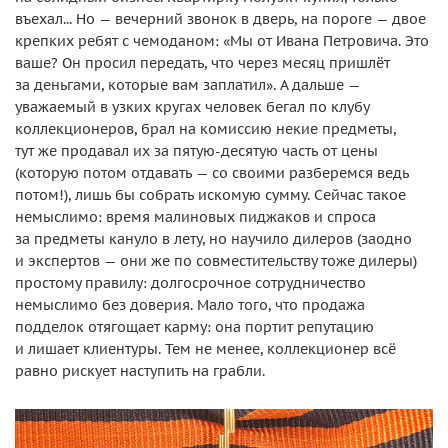
въехал... Но — вечерний звонок в дверь, на пороге — двое
крепких ребят с чемоданом: «Мы от Ивана Петровича. Это
ваше? Он просил передать, что через месяц пришлёт
за деньгами, которые вам заплатил». А дальше —
уважаемый в узких кругах человек бегал по клубу
коллекционеров, брал на комиссию некие предметы,
тут же продавал их за пятую-десятую часть от цены
(которую потом отдавать — со своими разберемся ведь
потом!), лишь бы собрать искомую сумму. Сейчас такое
немыслимо: время малиновых пиджаков и спроса
за предметы кануло в лету, но научило дилеров (заодно
и экспертов — они же по совместительству тоже дилеры)
простому правилу: долгосрочное сотрудничество
немыслимо без доверия. Мало того, что продажа
подделок отягощает карму: она портит репутацию
и лишает клиентуры. Тем не менее, коллекционер всё
равно рискует наступить на грабли.