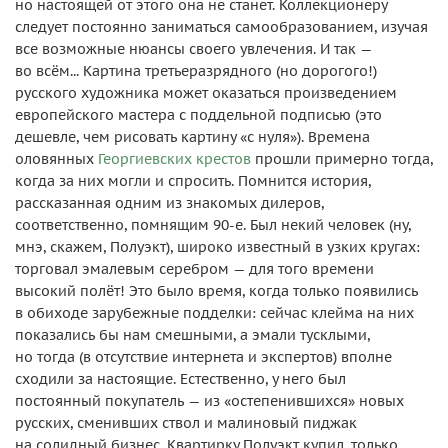
но настоящей от этого она не станет. Коллекционеру
следует постоянно заниматься самообразованием, изучая
все возможные нюансы своего увлечения. И так —
во всём... Картина третьеразрядного (но дорогого!)
русского художника может оказаться произведением
европейского мастера с поддельной подписью (это
дешевле, чем рисовать картину «с нуля»). Времена
оловянных
Георгиевских крестов
прошли примерно тогда,
когда за них могли и спросить. Помнится история,
рассказанная одним из знакомых дилеров,
соответственно, помнящим 90-е. Был некий человек (ну,
мнэ, скажем, Полуэкт), широко известный в узких кругах:
торговал эмалевым серебром — для того времени
высокий полёт! Это было время, когда только появились
в обиходе зарубежные подделки: сейчас клейма на них
показались бы нам смешными, а эмали тусклыми,
но тогда (в отсутствие интернета и экспертов) вполне
сходили за настоящие. Естественно, у него был
постоянный покупатель — из «остепенившихся» новых
русских, сменивших ствол и малиновый пиджак
на солидный бизнес. Квартирку Полуэкт купил, только