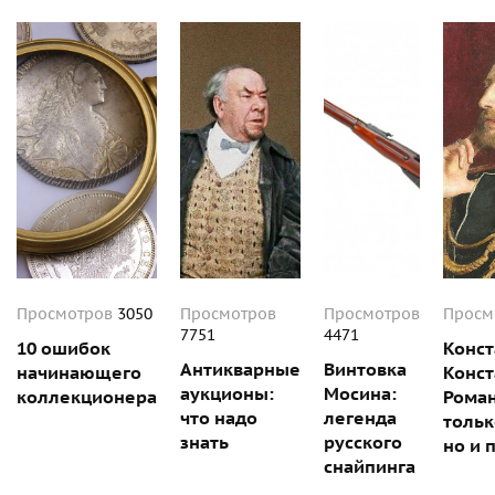
Просмотров
3050
Просмотров
Просмотров
Просм
7751
4471
10 ошибок
Конст
Антикварные
Винтовка
начинающего
Конст
аукционы:
Мосина:
коллекционера
Роман
что надо
легенда
тольк
знать
русского
но и 
снайпинга