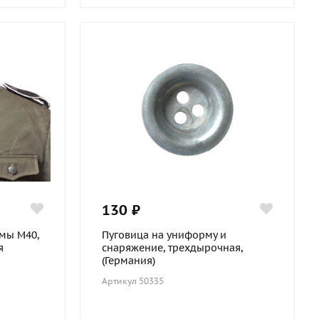
130 ₽
мы М40,
Пуговица на униформу и
я
снаряжение, трехдырочная,
(Германия)
Артикул 50335