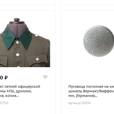
0 ₽
кт летней офицерской
Пуговица погонная на ки
мы М36, дриллих.
шинель Вермахт/Ваффен-
я, копия...
мм, (Германия)...
 57761
Артикул 50334