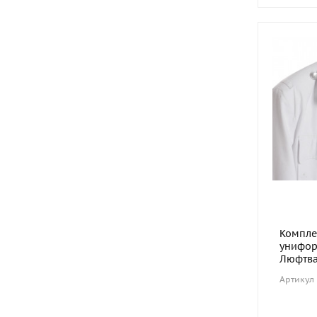
Компле
унифор
Люфтваф
Артикул