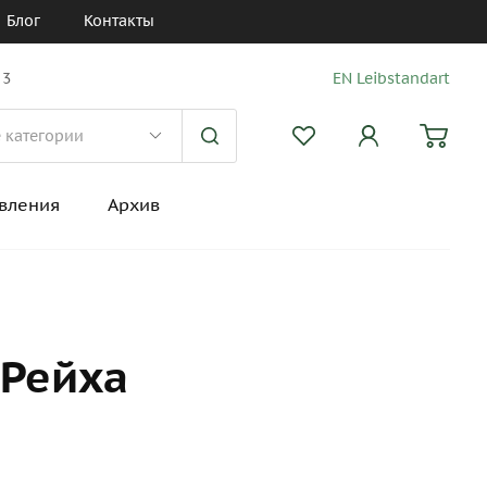
Блог
Контакты
 3
EN Leibstandart
вления
Архив
 Рейха