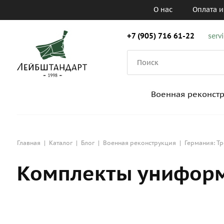
О нас
Оплата и
+7 (905) 716 61-22
serv
Военная реконст
Главная
|
Каталог
|
Блог
|
Военная реконструкция
|
Германия: Тр
Комплекты униформ