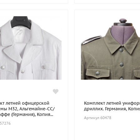
кт летней офицерской
Комплект летней унифор
мы М32, Альгемайне-СС/
дриллих. Германия, Копи
фе (Германия), Копия...
Артикул 60478
 57276