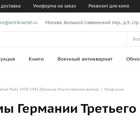
 доставка
Униформа на заказ
Реквизит для кино
ice@antikvariat.ru
Москва, Большой Саввинский пер., д.9, стр.
рукция
Книги
Военный антиквариат
Обно
етий Рейх 1939-1945 (Великая Отечественная война)
|
Униформа
ы Германии Третьего