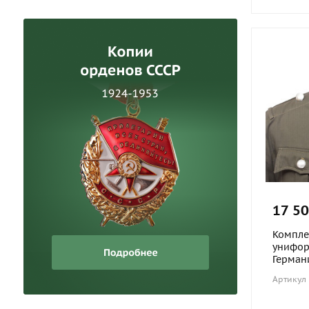
17 50
Компле
унифор
Германи
Артикул