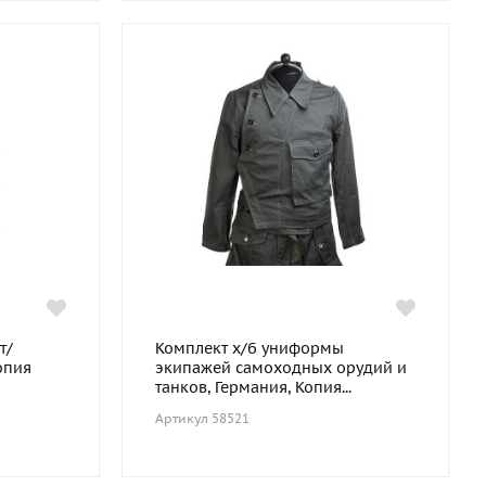
т/
Комплект х/б униформы
опия
экипажей самоходных орудий и
танков, Германия, Копия...
Артикул 58521