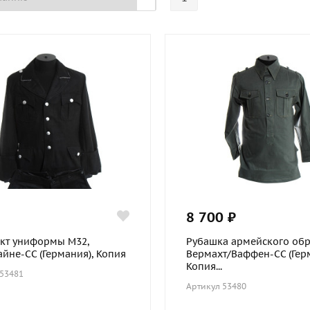
8 700 ₽
кт униформы М32,
Рубашка армейского обр
айне-СС (Германия), Копия
Вермахт/Ваффен-СС (Гер
Копия...
 53481
Артикул 53480