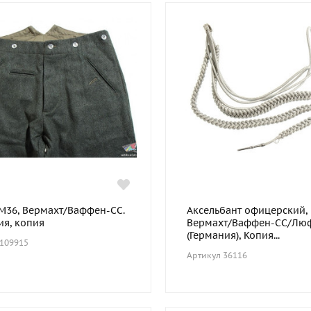
М36, Вермахт/Ваффен-СС.
Аксельбант офицерский,
ия, копия
Вермахт/Ваффен-СС/Лю
(Германия), Копия...
 109915
Артикул 36116