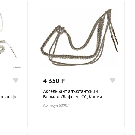
4 350 ₽
Аксельбант адъютантский
фтваффе
Вермахт/Ваффен-СС, Копия
Артикул 60907