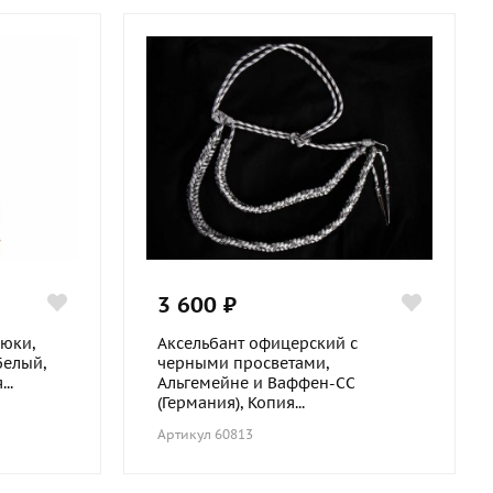
3 600 ₽
юки,
Аксельбант офицерский с
белый,
черными просветами,
..
Альгемейне и Ваффен-СС
(Германия), Копия...
Артикул 60813