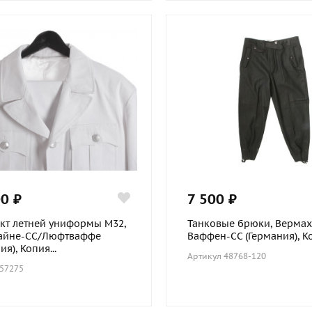
0 ₽
7 500 ₽
кт летней униформы М32,
Танковые брюки, Вермах
айне-СС/Люфтваффе
Ваффен-СС (Германия), К
ия), Копия...
Артикул 48768-120
 57275