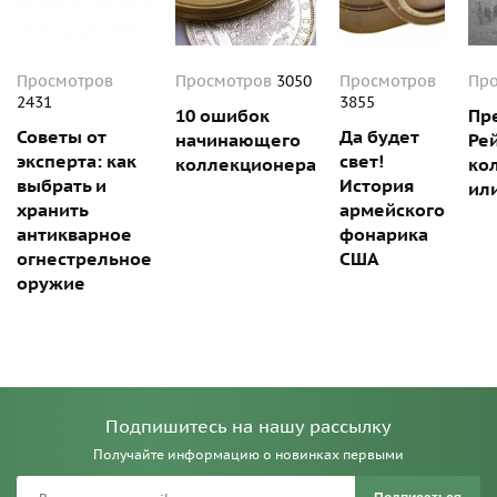
Просмотров
Просмотров
3050
Просмотров
Пр
2431
3855
10 ошибок
Пр
Советы от
Да будет
начинающего
Ре
эксперта: как
свет!
коллекционера
ко
выбрать и
История
ил
хранить
армейского
антикварное
фонарика
огнестрельное
США
оружие
Подпишитесь на нашу рассылку
Получайте информацию о новинках первыми