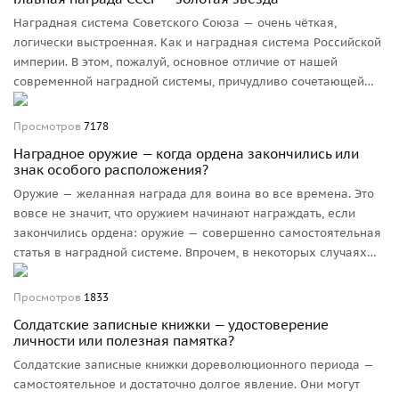
Наградная система Советского Союза — очень чёткая,
логически выстроенная. Как и наградная система Российской
империи. В этом, пожалуй, основное отличие от нашей
современной наградной системы, причудливо сочетающей
элементы царской и советской, делящей награды на
государственные и ведомственные.
Просмотров
7178
Наградное оружие — когда ордена закончились или
знак особого расположения?
Оружие — желанная награда для воина во все времена. Это
вовсе не значит, что оружием начинают награждать, если
закончились ордена: оружие — совершенно самостоятельная
статья в наградной системе. Впрочем, в некоторых случаях
имеющая к орденам самое непосредственное отношение, об
этом подробнее в статье.
Просмотров
1833
Солдатские записные книжки — удостоверение
личности или полезная памятка?
Солдатские записные книжки дореволюционного периода —
самостоятельное и достаточно долгое явление. Они могут