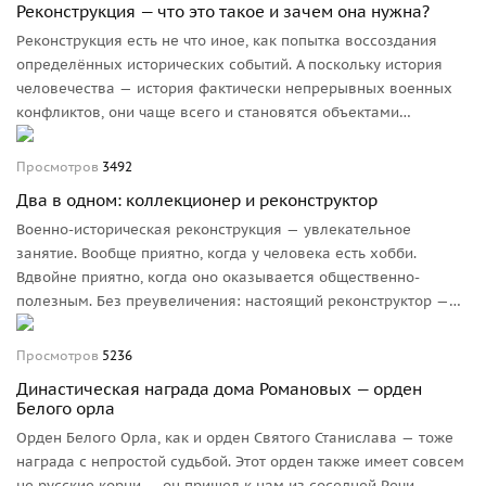
Реконструкция — что это такое и зачем она нужна?
Реконструкция есть не что иное, как попытка воссоздания
определённых исторических событий. А поскольку история
человечества — история фактически непрерывных военных
конфликтов, они чаще всего и становятся объектами
внимания реконструкторов.
Просмотров
3492
Два в одном: коллекционер и реконструктор
Военно-историческая реконструкция — увлекательное
занятие. Вообще приятно, когда у человека есть хобби.
Вдвойне приятно, когда оно оказывается общественно-
полезным. Без преувеличения: настоящий реконструктор —
это состояние души. Некоторые особенно увлечённые
граждане и живут-то полной жизнью только на мероприятии,
Просмотров
5236
всё остальное время проводят в состоянии подготовки
Династическая награда дома Романовых — орден
к нему.
Белого орла
Орден Белого Орла, как и орден Святого Станислава — тоже
награда с непростой судьбой. Этот орден также имеет совсем
не русские корни — он пришел к нам из соседней Речи