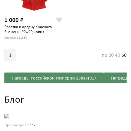
1 000 ₽
Розетка к ордену Красного
Знамени. РСФСР, копия
Артикул 111630
1
20
40
60
по
Награды Российской Империи 1881-1917
Награды 
Блог
Просмотров
5557