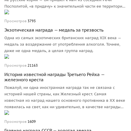
Посполитой, «в придачу» к значительной части ее территории.
Просмотров
3793
Экзотическая награда — медаль за трезвость
Одна из самых экзотических британских наград XIX века —
медаль за воздержание от употребления алкоголя. Точнее,
даже не одна медаль, а целая группа наград.
Просмотров
21163
История известной награды Третьего Рейха —
железного креста
Пожалуй, ни одна иностранная награда так не связана с
историей нашей страны, как Железный крест. Самая
известная из наград нашего основного противника в ХХ веке
появилась на свет, как ни удивительно, в качестве награды
нашего союзника.
Просмотров
1609
Главная награда СССР — золотая звезда