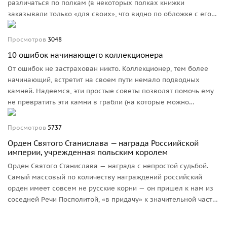
различаться по полкам (в некоторых полках книжки
заказывали только «для своих», что видно по обложке с его
названием и обязательной историей полка внутри),
встречаются и универсальные, где название полка
Просмотров
3048
вписывалось владельцем от руки. Рассмотрим такую книжку
10 ошибок начинающего коллекционера
подробнее.
От ошибок не застрахован никто. Коллекционер, тем более
начинающий, встретит на своем пути немало подводных
камней. Надеемся, эти простые советы позволят помочь ему
не превратить эти камни в грабли (на которые можно
наступать снова и снова).
Просмотров
5737
Орден Святого Станислава — награда Россиийской
империи, учрежденная польским королем
Орден Святого Станислава — награда с непростой судьбой.
Самый массовый по количеству награждений российский
орден имеет совсем не русские корни — он пришел к нам из
соседней Речи Посполитой, «в придачу» к значительной части
ее территории.