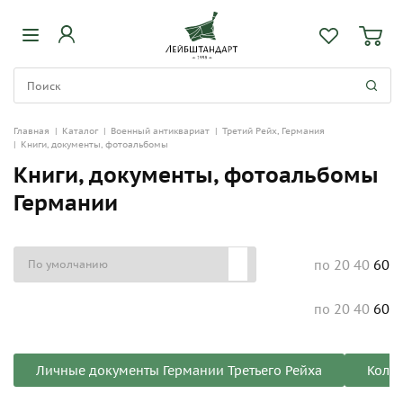
Главная
|
Каталог
|
Военный антиквариат
|
Третий Рейх, Германия
|
Книги, документы, фотоальбомы
Книги, документы, фотоальбомы
Германии
20
40
60
по
20
40
60
по
Личные документы Германии Третьего Рейха
Кольц