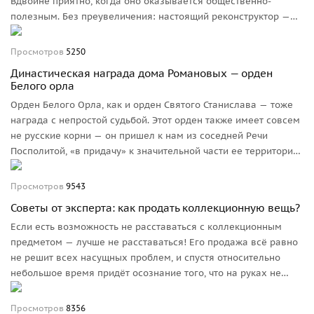
Вдвойне приятно, когда оно оказывается общественно-
полезным. Без преувеличения: настоящий реконструктор —
это состояние души. Некоторые особенно увлечённые
граждане и живут-то полной жизнью только на мероприятии,
Просмотров
5250
всё остальное время проводят в состоянии подготовки
Династическая награда дома Романовых — орден
к нему.
Белого орла
Орден Белого Орла, как и орден Святого Станислава — тоже
награда с непростой судьбой. Этот орден также имеет совсем
не русские корни — он пришел к нам из соседней Речи
Посполитой, «в придачу» к значительной части ее территории.
Просмотров
9543
Советы от эксперта: как продать коллекционную вещь?
Если есть возможность не расставаться с коллекционным
предметом — лучше не расставаться! Его продажа всё равно
не решит всех насущных проблем, и спустя относительно
небольшое время придёт осознание того, что на руках не
осталось ни дорогой сердцу вещи, ни вырученных за неё
денег.
Просмотров
8356