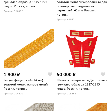
гренадер образца 1855-1921
золотой металлизированный для
годов. Россия, копия...
офицерских лядуночных
перевязей, 45 мм. Россия,
Артикул 106912
копия...
Артикул 64982
1 900 ₽
50 000 ₽
Галун офицерский (14 мм)
Шитье офицера Роты Дворцовых
золотой металлизированный.
гренадер образца 1827-1855
Россия, копия...
годов. Россия, копия...
Артикул 104370
Артикул 105665