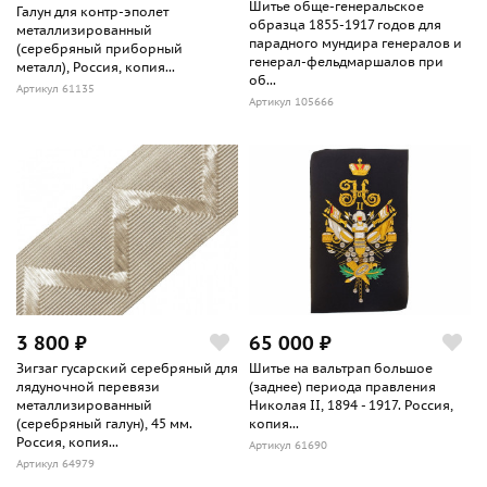
Шитье обще-генеральское
Галун для контр-эполет
образца 1855-1917 годов для
металлизированный
парадного мундира генералов и
(серебряный приборный
генерал-фельдмаршалов при
металл), Россия, копия...
об...
Артикул 61135
Артикул 105666
3 800 ₽
65 000 ₽
Зигзаг гусарский серебряный для
Шитье на вальтрап большое
лядуночной перевязи
(заднее) периода правления
металлизированный
Николая II, 1894 - 1917. Россия,
(серебряный галун), 45 мм.
копия...
Россия, копия...
Артикул 61690
Артикул 64979