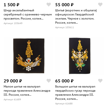
1 500 ₽
55 000 ₽
Шнур аксельбантный
Шитьё (воротник и обшлага)
серебряный с оранжево-черным
офицерское: Гвардейский
просветом. Россия, копия...
экипаж. Черное с золотом.
Россия, копия...
Артикул 103649
Артикул 103611
29 000 ₽
65 000 ₽
Малое шитье на вальтрап
Большое шитье на вальтрап
периода правления Александра
гвардейских гусар периода
III. Россия, копия...
правления Александра III.
Россия, копия...
Артикул 61689
Артикул 61688