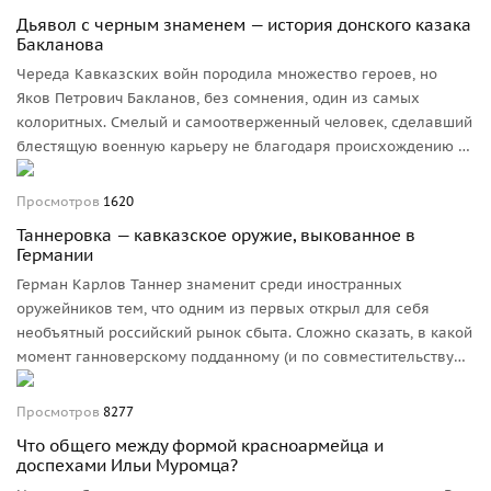
Дьявол с черным знаменем — история донского казака
Бакланова
Череда Кавказских войн породила множество героев, но
Яков Петрович Бакланов, без сомнения, один из самых
колоритных. Смелый и самоотверженный человек, сделавший
блестящую военную карьеру не благодаря происхождению и
связям, а исключительно благодаря выдающимся личным
качествам.
Просмотров
1620
Таннеровка — кавказское оружие, выкованное в
Германии
Герман Карлов Таннер знаменит среди иностранных
оружейников тем, что одним из первых открыл для себя
необъятный российский рынок сбыта. Сложно сказать, в какой
момент ганноверскому подданному (и по совместительству
бельгийскому фабриканту) пришла в голову мысль о таком
экзотическом сотрудничестве, но, вероятно, ключевым
Просмотров
8277
моментом было отсутствие на этом рынке иностранных
Что общего между формой красноармейца и
конкурентов. По крайней мере, понятно, что такого успеха на
доспехами Ильи Муромца?
европейском и тем более американском рынке достичь было