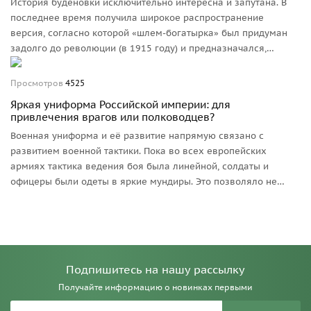
История буденовки исключительно интересна и запутана. В
бы невозможно.
последнее время получила широкое распространение
версия, согласно которой «шлем-богатырка» был придуман
задолго до революции (в 1915 году) и предназначался,
наряду со знаменитыми шинелями с «разговорами», для...
Победного парада русских войск в Берлине и
Просмотров
4525
Константинополе. Правдива ли эта версия?
Яркая униформа Российской империи: для
привлечения врагов или полководцев?
Военная униформа и её развитие напрямую связано с
развитием военной тактики. Пока во всех европейских
армиях тактика ведения боя была линейной, солдаты и
офицеры были одеты в яркие мундиры. Это позволяло не
только с первого взгляда различать своих и чужих, но и
видеть, какой полк и в каком месте сражения ведет бой. Ведь
при линейной тактике не требовались ни маскировка, ни
использование любых складок местности.
Подпишитесь на нашу рассылку
Получайте информацию о новинках первыми