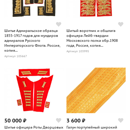
Шитье Адмиральское образца
Шитый воротник и обшлага
1855-1917 годов для мундиров
офицера Лейб-гвардии
адмиралов Русского
Московского полка обр.1908
Императорского Флота. Россия,
года, Россия, копия...
копия...
Артикул 103995
Артикул 105667
50 000 ₽
3 600 ₽
Шитье офицера Роты Дворцовых
Галун портупейный широкий