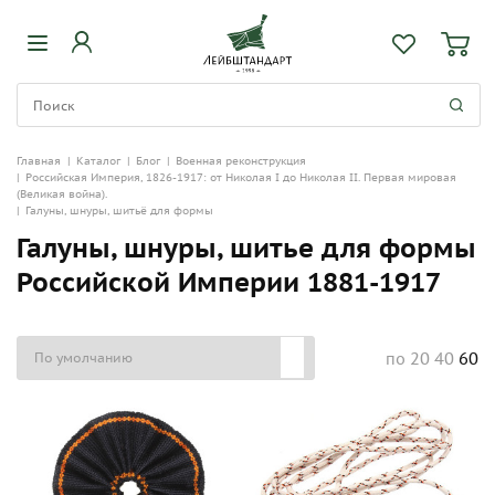
Главная
|
Каталог
|
Блог
|
Военная реконструкция
|
Российская Империя, 1826-1917: от Николая I до Николая II. Первая мировая
(Великая война).
|
Галуны, шнуры, шитьё для формы
Галуны, шнуры, шитье для формы
Российской Империи 1881-1917
20
40
60
по