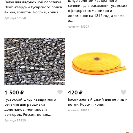
Шнур золотой квадратного
Галун для лядуночной перевязи
сечения для расшивки гусарских
Лейб-гвардии Гусарского полка.
офицерских ментиков и
42 мм, золотой. Россия, копия...
доломанов на 1812 год, а также
Артикул 56050
д...
Артикул 55327
1 500 ₽
420 ₽
Гусарский шнур квадратного
Басон желтый узкий для петлиц и
сечения для расшивки
погон, Россия, копия
доломанов, ментиков и
Артикул 28898
венгерок. Россия, копия...
Артикул 57629