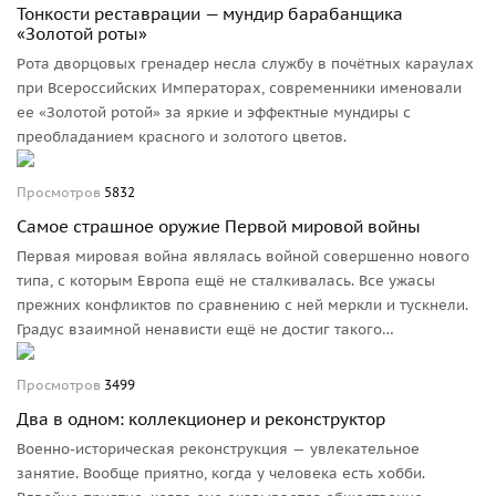
Тонкости реставрации — мундир барабанщика
«Золотой роты»
Рота дворцовых гренадер несла службу в почётных караулах
при Всероссийских Императорах, современники именовали
ее «Золотой ротой» за яркие и эффектные мундиры с
преобладанием красного и золотого цветов.
Просмотров
5832
Самое страшное оружие Первой мировой войны
Первая мировая война являлась войной совершенно нового
типа, с которым Европа ещё не сталкивалась. Все ужасы
прежних конфликтов по сравнению с ней меркли и тускнели.
Градус взаимной ненависти ещё не достиг такого
предельного накала, как во Второй мировой, но... участники и
очевидцы впервые отмечали: на этой войне позволено всё.
Просмотров
3499
Два в одном: коллекционер и реконструктор
Военно-историческая реконструкция — увлекательное
занятие. Вообще приятно, когда у человека есть хобби.