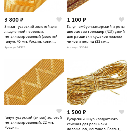
3 800 ₽
1 100 ₽
Зигзаг гусарский золотой для
Галун тамбур-мажорский и роты
лядуночной перевязи,
дворцовых гренадер (РДГ) узкий
металлизированный (золотой
для расшивки кушаков нижних
галун). 45 мм. Россия, копия...
чинов и петлиц (22 мм...
Артикул 64978
Артикул 53346
1 500 ₽
Галун гусарский (зигзаг) золотой
Гусарский шнур квадратного
металлизированный, 22 мм.
сечения для расшивки
Россия...
доломанов, ментиков. Россия,