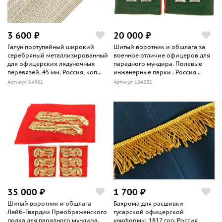
3 600 ₽
20 000 ₽
Галун портупейный широкий
Шитый воротник и обшлага за
серебряный металлизированный
военное отличие офицеров для
для офицерских лядуночных
парадного мундира. Полевые
перевязей, 45 мм. Россия, коп...
инженерные парки . Россия...
Артикул 64981
Артикул 104382
35 000 ₽
1 700 ₽
Шитый воротник и обшлага
Бахрома для расшивки
Лейб-Гвардии Преображенского
гусарской офицерской
полка для парадного мундира.
униформы, 1812 год. Россия,