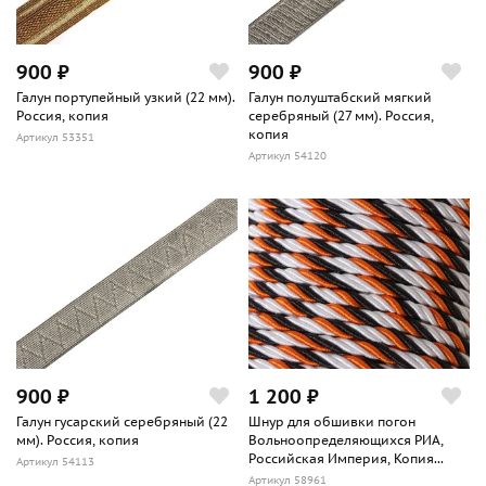
900 ₽
900 ₽
Галун портупейный узкий (22 мм).
Галун полуштабский мягкий
Россия, копия
серебряный (27 мм). Россия,
копия
Артикул 53351
Артикул 54120
900 ₽
1 200 ₽
Галун гусарский серебряный (22
Шнур для обшивки погон
мм). Россия, копия
Вольноопределяющихся РИА,
Российская Империя, Копия...
Артикул 54113
Артикул 58961