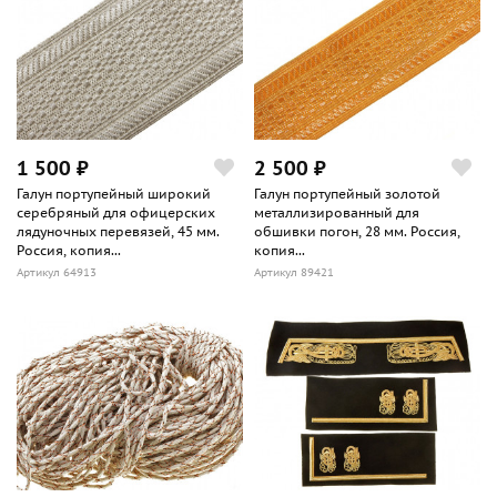
1 500 ₽
2 500 ₽
Галун портупейный широкий
Галун портупейный золотой
серебряный для офицерских
металлизированный для
лядуночных перевязей, 45 мм.
обшивки погон, 28 мм. Россия,
Россия, копия...
копия...
Артикул 64913
Артикул 89421