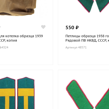
₽
550 ₽
для котелка образца 1939
Петлицы образца 1938 го
ССР, копия
Рядовой ПВ НКВД, СССР, 
 64324
Артикул 48571