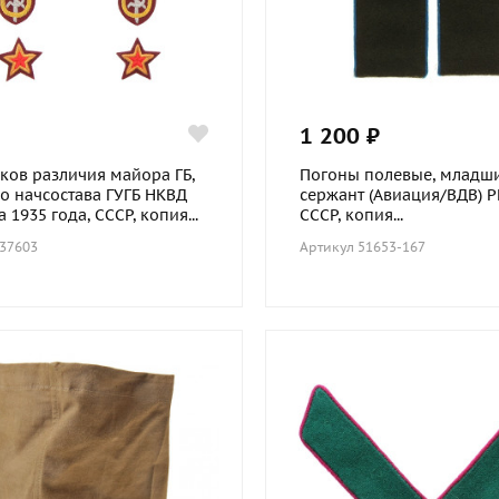
1 200 ₽
аков различия майора ГБ,
Погоны полевые, младш
о начсостава ГУГБ НКВД
сержант (Авиация/ВДВ) Р
 1935 года, СССР, копия...
СССР, копия...
 37603
Артикул 51653-167