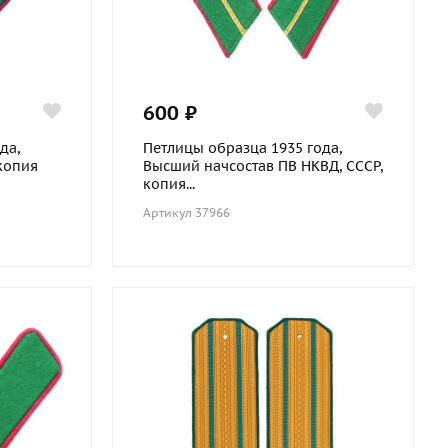
600 ₽
да,
Петлицы образца 1935 года,
копия
Высший начсостав ПВ НКВД, СССР,
копия...
Артикул 37966