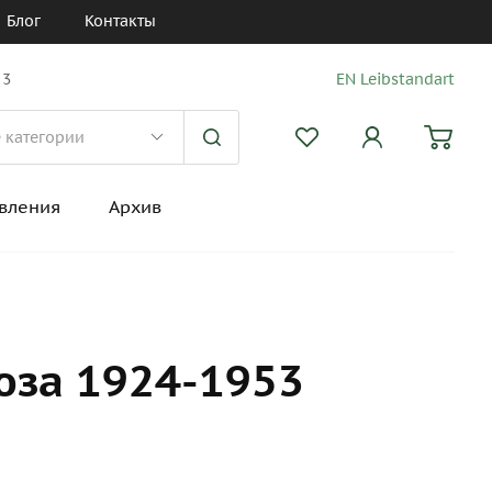
Блог
Контакты
 3
EN Leibstandart
вления
Архив
юза 1924-1953