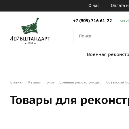
О нас
Оплата и
+7 (905) 716 61-22
serv
Военная реконст
Главная
|
Каталог
|
Блог
|
Военная реконструкция
|
Советский Со
Товары для реконст