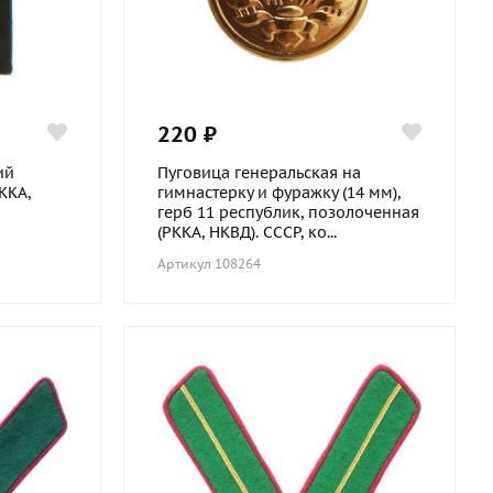
220 ₽
ий
Пуговица генеральская на
ККА,
гимнастерку и фуражку (14 мм),
герб 11 республик, позолоченная
(РККА, НКВД). СССР, ко...
Артикул 108264