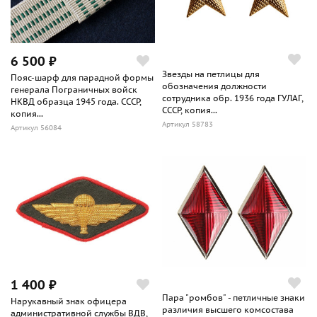
6 500 ₽
Звезды на петлицы для
Пояс-шарф для парадной формы
обозначения должности
генерала Пограничных войск
сотрудника обр. 1936 года ГУЛАГ,
НКВД образца 1945 года. СССР,
СССР, копия...
копия...
Артикул 58783
Артикул 56084
1 400 ₽
Пара "ромбов" - петличные знаки
Нарукавный знак офицера
различия высшего комсостава
административной службы ВДВ,