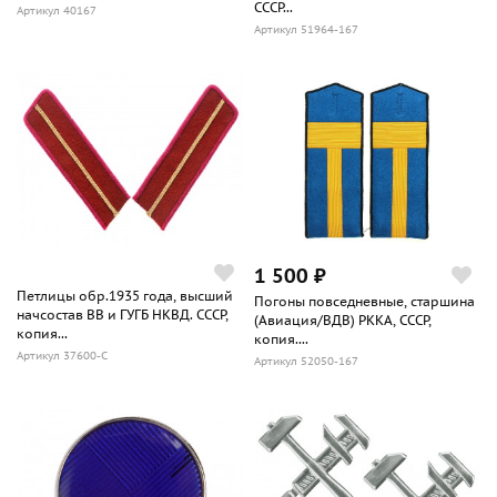
СССР...
Артикул 40167
Артикул 51964-167
1 500 ₽
Петлицы обр.1935 года, высший
Погоны повседневные, старшина
начсостав ВВ и ГУГБ НКВД. СССР,
(Авиация/ВДВ) РККА, СССР,
копия...
копия....
Артикул 37600-С
Артикул 52050-167