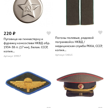
220 ₽
Погоны полевые, рядовой
Пуговица на гимнастерку и
погранвойск НКВД /
фуражку комсостава НКВД обр.
медицинская служба РККА, СССР,
1934-38 гг. (17 мм), белая. СССР,
копия...
копия...
Артикул 54815
Артикул 59957