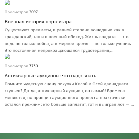
наряду со знаменитыми шинелями с «разговорами», для...
Победного парада русских войск в Берлине и
Просмотров
3097
Константинополе. Правдива ли эта версия?
Военная история портсигара
Существуют предметы, в равной степени вошедшие как в
гражданский, так и в военный обиход. Жизнь солдата — это
ведь не только война, а в мирное время — не только учения.
Это постоянная непрекращающаяся трудотерапия,
отлынивать от которой в глазах вышестоящего начальства
считается дурным тоном. Солдат не имеет возможности
Просмотров
7750
просто так посидеть и передохнуть. Иное дело — перекур!
Антикварные аукционы: что надо знать
Помните чудесную сцену покупки Кисой и Осей двенадцати
стульев? Да-да, антикварный аукцион, он самый! Времена
меняются, но принцип аукционного процесса практически
остался прежним: кто больше заплатит, тот и выиграл лот — а
аукционный дом получит с продажи свой заранее
оговоренный процент. Технический прогресс внес в эту сферу
деятельности определенные коррективы. Обратим на них
внимание.