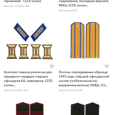
Германией". СССР, копия
снаряжения, походный вариант,
РККА, СССР, копия...
Артикул 110142-466
Артикул 64435
Комплект знаков различия для
Погоны повседневные образца
парадного мундира старших
1943 года, старший офицерский
офицеров КА, кавалерия, СССР,
состав (госбезопасность/
копия...
внутренние войска) НКВД, ССС...
Артикул 51962-167
Артикул 52126-167