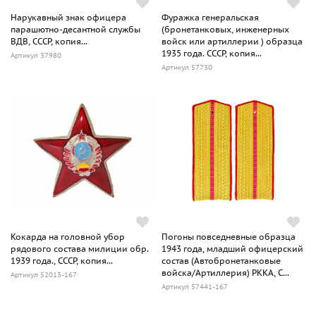
Нарукавный знак офицера
Фуражка генеральская
парашютно-десантной службы
(бронетанковых, инженерных
ВДВ, СССР, копия...
войск или артиллерии ) образца
1935 года. СССР, копия...
Артикул 37980
Артикул 57730
Кокарда на головной убор
Погоны повседневные образца
рядового состава милиции обр.
1943 года, младший офицерский
1939 года., СССР, копия...
состав (Автобронетанковые
войска/Артиллерия) РККА, С...
Артикул 52013-167
Артикул 57441-167