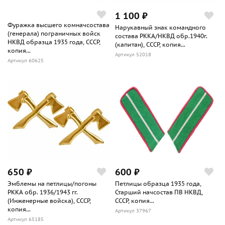
1 100 ₽
Фуражка высшего комначсостава
Нарукавный знак командного
(генерала) пограничных войск
состава РККА/НКВД обр.1940г.
НКВД образца 1935 года, СССР,
(капитан), СССР, копия...
копия...
Артикул 52018
Артикул 60625
650 ₽
600 ₽
Эмблемы на петлицы/погоны
Петлицы образца 1935 года,
РККА обр. 1936/1943 гг.
Старший начсостав ПВ НКВД,
(Инженерные войска), СССР,
СССР, копия...
копия...
Артикул 37967
Артикул 65185