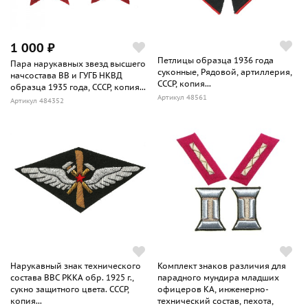
1 000 ₽
Петлицы образца 1936 года
Пара нарукавных звезд высшего
суконные, Рядовой, артиллерия,
начсостава ВВ и ГУГБ НКВД
СССР, копия...
образца 1935 года, СССР, копия...
Артикул 48561
Артикул 484352
Нарукавный знак технического
Комплект знаков различия для
состава ВВС РККА обр. 1925 г.,
парадного мундира младших
сукно защитного цвета. СССР,
офицеров КА, инженерно-
копия...
технический состав, пехота,