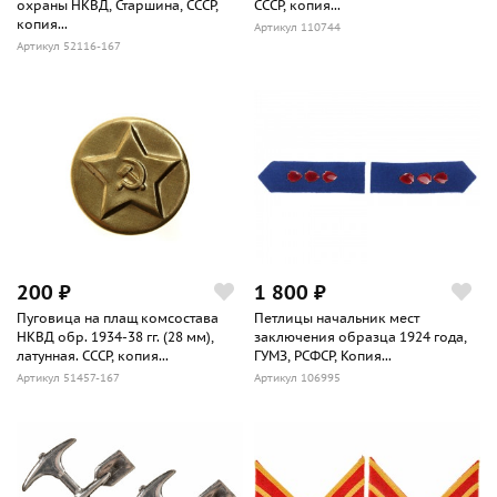
охраны НКВД, Старшина, СССР,
СССР, копия...
копия...
Артикул 110744
Артикул 52116-167
200 ₽
1 800 ₽
Пуговица на плащ комсостава
Петлицы начальник мест
НКВД обр. 1934-38 гг. (28 мм),
заключения образца 1924 года,
латунная. СССР, копия...
ГУМЗ, РСФСР, Копия...
Артикул 51457-167
Артикул 106995