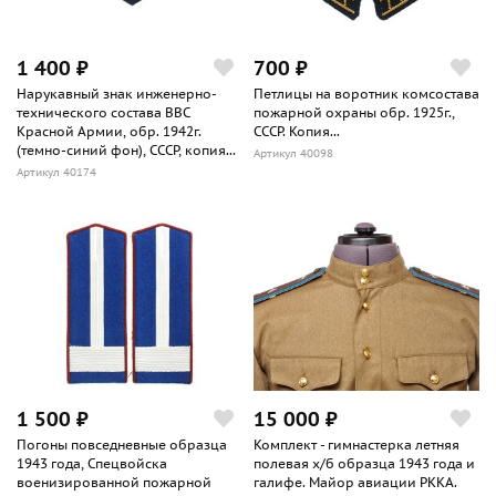
1 400 ₽
700 ₽
Нарукавный знак инженерно-
Петлицы на воротник комсостава
технического состава ВВС
пожарной охраны обр. 1925г.,
Красной Армии, обр. 1942г.
СССР. Копия...
(темно-синий фон), СССР, копия...
Артикул 40098
Артикул 40174
1 500 ₽
15 000 ₽
Погоны повседневные образца
Комплект - гимнастерка летняя
1943 года, Спецвойска
полевая х/б образца 1943 года и
военизированной пожарной
галифе. Майор авиации РККА.