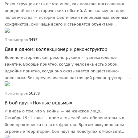
Реконструкция есть не что иное, как попытка воссоздания
определённых исторических событий. А поскольку история
человечества — история фактически непрерывных военных
конфликтов, они чаще всего и становятся объектами
внимания реконструкторов.
Просмотров
3497
Два в одном: коллекционер и реконструктор
Военно-историческая реконструкция — увлекательное
занятие. Вообще приятно, когда у человека есть хобби.
Вдвойне приятно, когда оно оказывается общественно-
полезным. Без преувеличения: настоящий реконструктор —
это состояние души. Некоторые особенно увлечённые
граждане и живут-то полной жизнью только на мероприятии,
Просмотров
50298
всё остальное время проводят в состоянии подготовки
В бой идут «Ночные ведьмы»
к нему.
И вновь о том, что у войны — не женское лицо…
Октябрь 1941 года — время тяжелейших оборонительных
боев практически на всех фронтах. Врагом оккупированы
огромные территории, бои идут на подступах к Москве.В