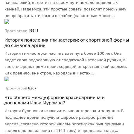
начинающий, встретит на своем пути немало подводных
камней. Надеемся, эти простые советы позволят помочь ему
не превратить эти камни в грабли (на которые можно
наступать снова и снова).
Просмотров
19941
История появления гимнастерки: от спортивной формы
до символа армии
История гимнастерки насчитывает чуть более 100 лет. Она
ведет свою родословную от солдатской нательной рубахи, в
свою очередь прямо происходящей от крестьянской одежды.
Как правило, вне строя, находясь в местах
расквартирования, в теплое время года солдаты носили
нижнюю рубаху с накинутой на нее шинелью. В местах с
Просмотров
8267
более жарким климатом нательная рубаха неофициально
Что общего между формой красноармейца и
становилась и «строевой» одеждой, чему немало примеров в
доспехами Ильи Муромца?
литературе и изобразительном искусстве.
История буденовки исключительно интересна и запутана. В
последнее время получила широкое распространение
версия, согласно которой «шлем-богатырка» был придуман
задолго до революции (в 1915 году) и предназначался,