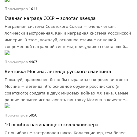
воздухе по-прежнему господствует немецкая авиация, и
переломить это господство еще не удается. В этих условиях 8
Просмотров
1611
октября 1941 года выходит приказ о формировании женских
Главная награда СССР — золотая звезда
авиационных полков.
Наградная система Советского Союза — очень чёткая,
логически выстроенная. Как и наградная система Российской
империи. В этом, пожалуй, основное отличие от нашей
современной наградной системы, причудливо сочетающей
элементы царской и советской, делящей награды на
государственные и ведомственные.
Просмотров
4467
Винтовка Мосина: легенда русского снайпинга
Пожалуй, правильнее было бы выразиться короче: винтовка
Мосина — легенда. Это основное оружие российского (и
советского) солдата в двух мировых войнах ХХ века. Самые
ранние попытки использовать винтовку Мосина в качестве
снайперского оружия относятся ко времени Первой мировой
войны. Как только стих накал боев первого этапа войны и
Просмотров
3050
сама война перешла в позиционную фазу, применение
10 ошибок начинающего коллекционера
снайперов получило больший размах и достигло своего
От ошибок не застрахован никто. Коллекционер, тем более
апогея в завершающий период войны.