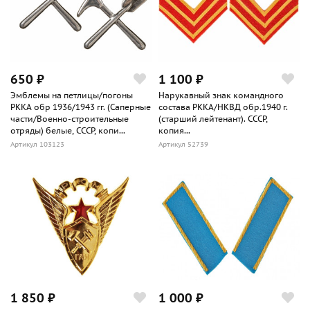
650 ₽
1 100 ₽
Эмблемы на петлицы/погоны
Нарукавный знак командного
РККА обр 1936/1943 гг. (Саперные
состава РККА/НКВД обр.1940 г.
части/Военно-строительные
(старший лейтенант). СССР,
отряды) белые, СССР, копи...
копия...
Артикул 103123
Артикул 52739
1 850 ₽
1 000 ₽