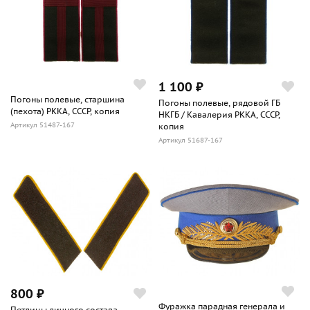
1 100 ₽
Погоны полевые, старшина
Погоны полевые, рядовой ГБ
(пехота) РККА, СССР, копия
НКГБ / Кавалерия РККА, СССР,
Артикул 51487-167
копия
Артикул 51687-167
800 ₽
Фуражка парадная генерала и
Петлицы личного состава