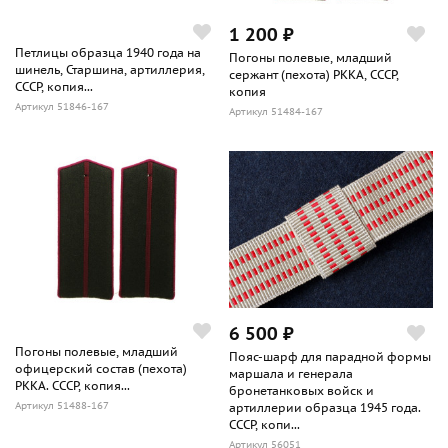
1 200 ₽
Петлицы образца 1940 года на
Погоны полевые, младший
шинель, Старшина, артиллерия,
сержант (пехота) РККА, СССР,
СССР, копия...
копия
Артикул 51846-167
Артикул 51484-167
6 500 ₽
Погоны полевые, младший
Пояс-шарф для парадной формы
офицерский состав (пехота)
маршала и генерала
РККА. СССР, копия...
бронетанковых войск и
Артикул 51488-167
артиллерии образца 1945 года.
СССР, копи...
Артикул 56051