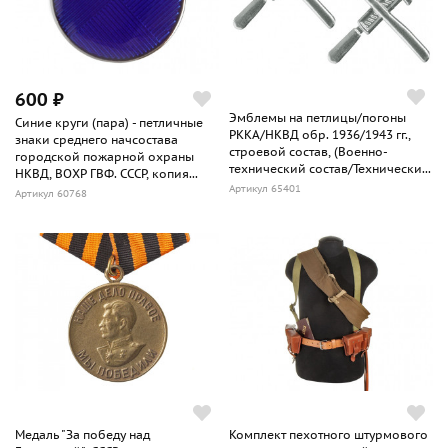
600 ₽
Эмблемы на петлицы/погоны
Синие круги (пара) - петличные
РККА/НКВД обр. 1936/1943 гг.,
знаки среднего начсостава
строевой состав, (Военно-
городской пожарной охраны
технический состав/Технически...
НКВД, ВОХР ГВФ. СССР, копия...
Артикул 65401
Артикул 60768
Медаль "За победу над
Комплект пехотного штурмового