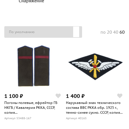
Снаряжение
20
40
60
по
1 100 ₽
1 400 ₽
Погоны полевые, ефрейтор ГБ
Нарукавный знак технического
НКГБ / Кавалерия РККА, СССР,
состава ВВС РККА обр. 1925 г.,
копия...
темно-синее сукно. СССР, копия...
Артикул 53488-167
Артикул 40165