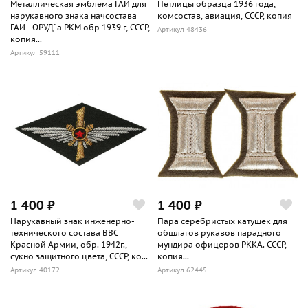
Металлическая эмблема ГАИ для
Петлицы образца 1936 года,
нарукавного знака начсостава
комсостав, авиация, СССР, копия
ГАИ - ОРУД"а РКМ обр 1939 г, СССР,
Артикул 48436
копия...
Артикул 59111
1 400 ₽
1 400 ₽
Нарукавный знак инженерно-
Пара серебристых катушек для
технического состава ВВС
обшлагов рукавов парадного
Красной Армии, обр. 1942г.,
мундира офицеров РККА. СССР,
сукно защитного цвета, СССР, ко...
копия...
Артикул 40172
Артикул 62445