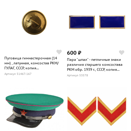
600 ₽
Пуговица гимнастерочная (14
Пара "шпал" - петличные знаки
мм) , латунная, комсостав РКМ/
различия старшего комсостава
ГУЛАГ, СССР, копия...
РКМ обр. 1939 г., СССР, копия...
Артикул 51467-167
Артикул 53578