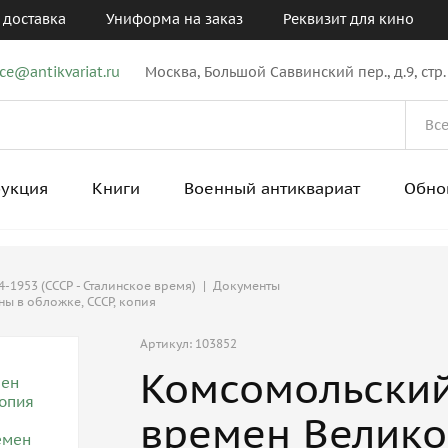
 доставка
Униформа на заказ
Реквизит для кино
ice@antikvariat.ru
Москва, Большой Саввинский пер., д.9, стр.
рукция
Книги
Военный антиквариат
Обно
-1953 (СССР - Сталинское время)
|
Документы
ы в обложке, СССР, копия
Артикул: 103852
Комсомольски
времен Велико