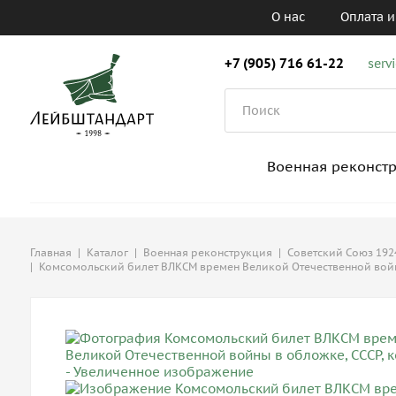
О нас
Оплата и
+7 (905) 716 61-22
serv
Военная реконст
Главная
|
Каталог
|
Военная реконструкция
|
Советский Союз 1924
|
Комсомольский билет ВЛКСМ времен Великой Отечественной войн