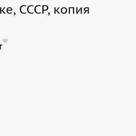
е, СССР, копия
т