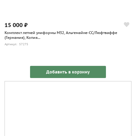
15 000 ₽
Комплект летней униформы М32, Альгемайне-СС/Люфтваффе
(Германия), Копия...
Артикул: 57275
Добавить в корзину