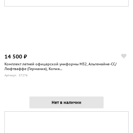
14 500 ₽
Комплект летней офицерской униформы М32, Альгемайне-СС/
Люфтваффе (Германия), Копия...
Артикул: 57276
Нет в наличии