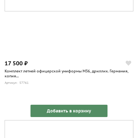
17 500 ₽
Комплект летней офицерской униформы М36, дриллих. Германия,
копия...
Артикул: 57761
Добавить в корзину