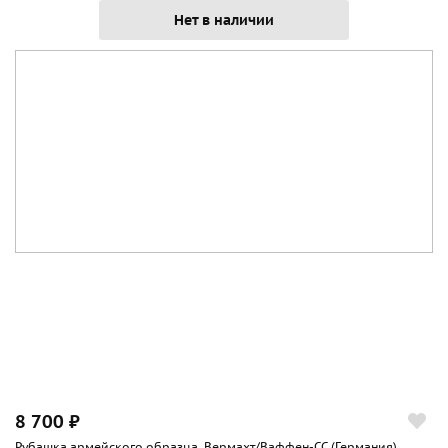
Нет в наличии
8 700 ₽
Рубашка армейского образца, Вермахт/Ваффен-СС (Германия),