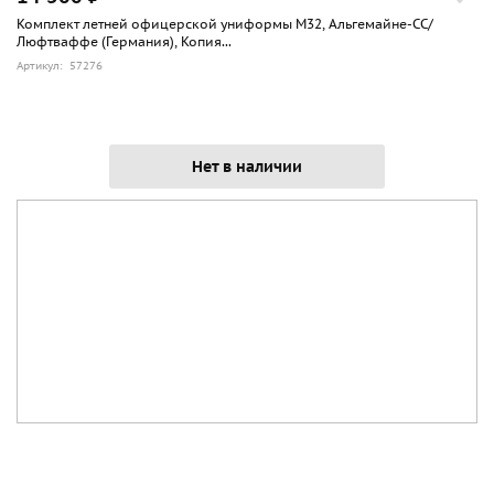
Комплект летней офицерской униформы М32, Альгемайне-СС/
Люфтваффе (Германия), Копия...
Артикул: 57276
Нет в наличии