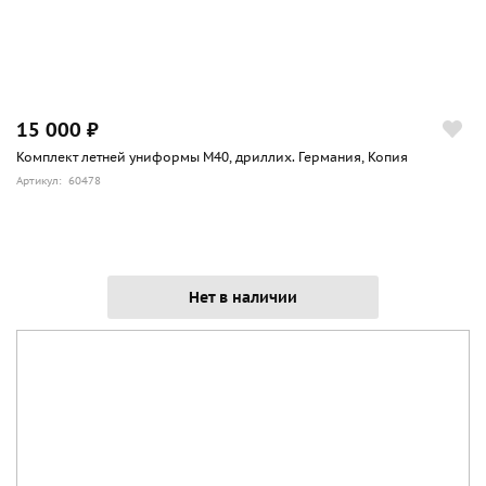
позднее, когда повсеместно были введены гетры, ее
носили с ботинками и гетрами.
15 000 ₽
Комплект летней униформы М40, дриллих. Германия, Копия
Артикул: 60478
Нет в наличии