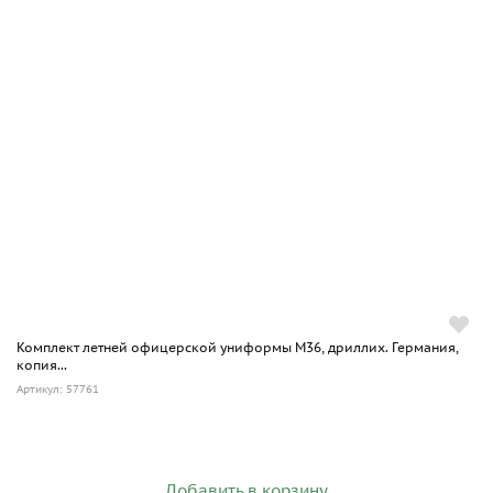
Комплект летней офицерской униформы М36, дриллих. Германия,
копия...
Артикул: 57761
Добавить в корзину