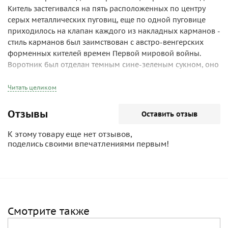
Китель застегивался на пять расположенных по центру
серых металлических пуговиц, еще по одной пуговице
приходилось на клапан каждого из накладных карманов -
стиль карманов был заимствован с австро-венгерских
форменных кителей времен Первой мировой войны.
Воротник был отделан темным сине-зеленым сукном, оно
же использовалось в качестве основы для национальной
эмблемы, расположенной справа над клапаном правого
Читать целиком
нагрудного кармана. Такая же ткань служила основой для
петлиц на воротнике, знаков отличия и принадлежности к
Отзывы
Оставить отзыв
роду войск.
К этому товару еще нет отзывов,
По три обметанных петли для ременных крюков
поделись своими впечатлениями первым!
располагались одна над другой спереди и сзади на
уровне талии. Четыре съемных металлических крюка
могли крепиться на трех разных уровнях для
поддержания кожаного пояса и всего висевшего на нем
снаряжения.
Смотрите также
Погоны из темного сине-зеленого сукна обычно делались