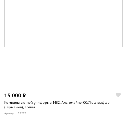
15 000 ₽
Комплект летней униформы М32, Альгемайне-СС/Люфтваффе
(Германия), Копия...
Артикул: 57275