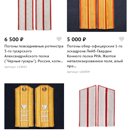
6 500 ₽
5 000 ₽
Погоны повседневные ротмистра
Погоны обер-офицерские 1-го
5-го гусарского
эскадрона Лейб-Гвардии
Александрийского полка
Конного полка РИА. Желтое
("Черные гусары"). Россия, копи...
металлизированное поле, алый
про...
Артикул 110041
Артикул 106909