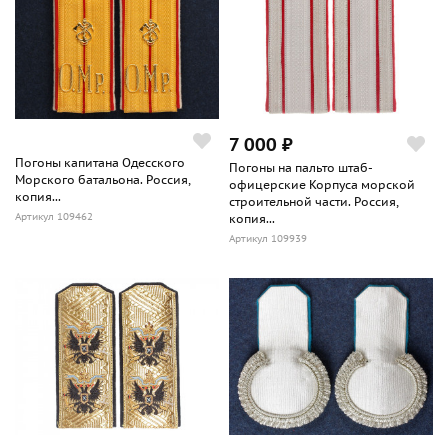
7 000 ₽
Погоны капитана Одесского
Погоны на пальто штаб-
Морского батальона. Россия,
офицерские Корпуса морской
копия...
строительной части. Россия,
Артикул 109462
копия...
Артикул 109939