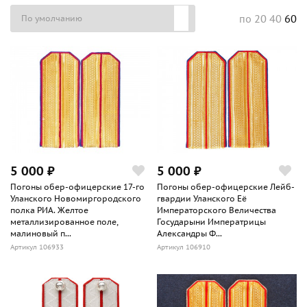
20
40
60
по
5 000 ₽
5 000 ₽
Погоны обер-офицерские 17-го
Погоны обер-офицерские Лейб-
Уланского Новомиргородского
гвардии Уланского Её
полка РИА. Желтое
Императорского Величества
металлизированное поле,
Государыни Императрицы
малиновый п...
Александры Ф...
Артикул 106933
Артикул 106910