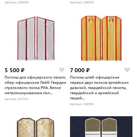
Артикул 106834
Артикул 109053
5 500 ₽
7 000 ₽
Погоны для офицерского пальто,
Погоны штаб-офицерские
обер-офицерские Лейб-Гвардии
первых двух полков армейских
стрелкового полка РИА. Белое
дивизий, гвардейской пехоты,
металлизированное пол...
гвардейской и армейской
пешей...
Артикул 107332
Артикул 108985