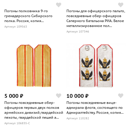
Погоны полковника 9-го
Погоны для офицерского пальто,
гренадерского Сибирского
повседневные обер-офицеров
полка. Россия, копия...
Саперного батальона РИА. Белое
металлизированное пол...
Артикул 109563
Артикул 107346
5 000 ₽
10 000 ₽
Погоны повседневные обер-
Погоны повседневные вице-
офицеров первых двух полков
адмирала флота, состоящего по
армейских дивизий,гвардейской
Адмиралтейству. Россия, копия...
пехоты, гвардейской пешей а...
Артикул 110282
Артикул 106835-С