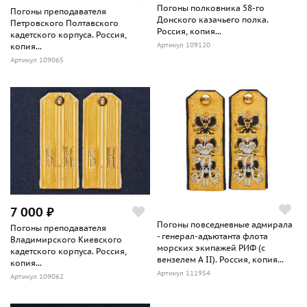
Погоны полковника 58-го
Погоны преподавателя
Донского казачьего полка.
Петровского Полтавского
Россия, копия...
кадетского корпуса. Россия,
Артикул 109120
копия...
Артикул 109065
7 000 ₽
Погоны повседневные адмирала
Погоны преподавателя
- генерал-адъютанта флота
Владимирского Киевского
морских экипажей РИФ (с
кадетского корпуса. Россия,
вензелем А II). Россия, копия...
копия...
Артикул 111954
Артикул 109062