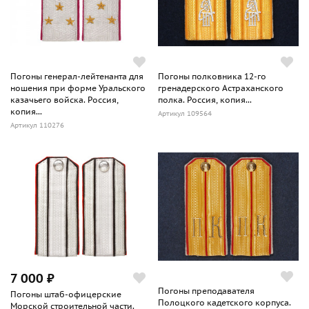
Погоны генерал-лейтенанта для
Погоны полковника 12-го
ношения при форме Уральского
гренадерского Астраханского
казачьего войска. Россия,
полка. Россия, копия...
копия...
Артикул 109564
Артикул 110276
7 000 ₽
Погоны преподавателя
Погоны штаб-офицерские
Полоцкого кадетского корпуса.
Морской строительной части.