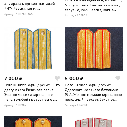
Погоны повседневные, Ротмистр,
адмирала морских экипажей
6-й гусарский Клястицкий полк,
РИФ, Россия, копия...
голубые, РИА, Россия, копия...
Артикул 108288-466
Артикул 105908
7 000 ₽
5 000 ₽
Погоны штаб-офицерские 11-го
Погоны обер-офицерские
драгунского Рижского полка.
Одесского морского батальона
Желтое металлизированное
РИА. Желтое металлизированное
поле, голубой просвет, основ...
поле, алый просвет, белая ос...
Артикул 108987
Артикул 106908