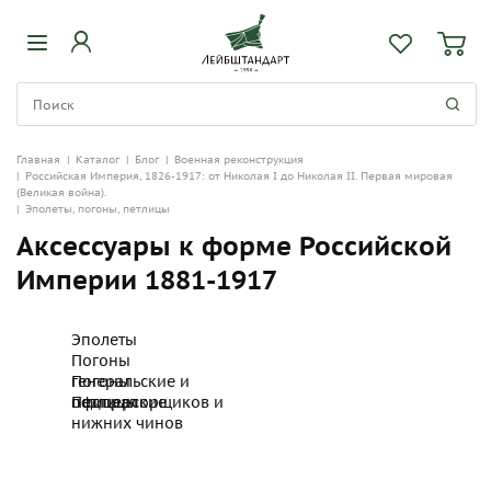
Главная
|
Каталог
|
Блог
|
Военная реконструкция
|
Российская Империя, 1826-1917: от Николая I до Николая II. Первая мировая
(Великая война).
|
Эполеты, погоны, петлицы
Аксессуары к форме Российской
Империи 1881-1917
Эполеты
Погоны
генеральские и
Погоны
офицерские
подпрапорщиков и
Петлицы
нижних чинов