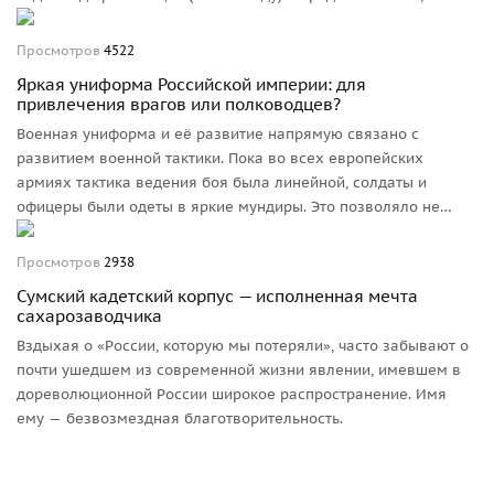
наряду со знаменитыми шинелями с «разговорами», для...
Победного парада русских войск в Берлине и
Просмотров
4522
Константинополе. Правдива ли эта версия?
Яркая униформа Российской империи: для
привлечения врагов или полководцев?
Военная униформа и её развитие напрямую связано с
развитием военной тактики. Пока во всех европейских
армиях тактика ведения боя была линейной, солдаты и
офицеры были одеты в яркие мундиры. Это позволяло не
только с первого взгляда различать своих и чужих, но и
видеть, какой полк и в каком месте сражения ведет бой. Ведь
Просмотров
2938
при линейной тактике не требовались ни маскировка, ни
Сумский кадетский корпус — исполненная мечта
использование любых складок местности.
сахарозаводчика
Вздыхая о «России, которую мы потеряли», часто забывают о
почти ушедшем из современной жизни явлении, имевшем в
дореволюционной России широкое распространение. Имя
ему — безвозмездная благотворительность.