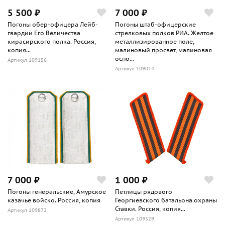
5 500 ₽
7 000 ₽
Погоны обер-офицера Лейб-
Погоны штаб-офицерские
гвардии Его Величества
стрелковых полков РИА. Желтое
кирасирского полка. Россия,
металлизированное поле,
копия...
малиновый просвет, малиновая
осно...
Артикул 109156
Артикул 109014
7 000 ₽
1 000 ₽
Погоны генеральские, Амурское
Петлицы рядового
казачье войско. Россия, копия
Георгиевского батальона охраны
Ставки. Россия, копия...
Артикул 109872
Артикул 109529