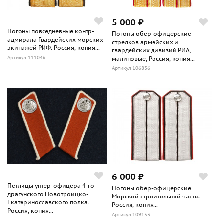
5 000 ₽
Погоны повседневные контр-
Погоны обер-офицерские
адмирала Гвардейских морских
стрелков армейских и
экипажей РИФ. Россия, копия...
гвардейских дивизий РИА,
Артикул 111046
малиновые, Россия, копия...
Артикул 106836
6 000 ₽
Петлицы унтер-офицера 4-го
Погоны обер-офицерские
драгунского Новотроицко-
Морской строительной части.
Екатеринославского полка.
Россия, копия...
Россия, копия...
Артикул 109153