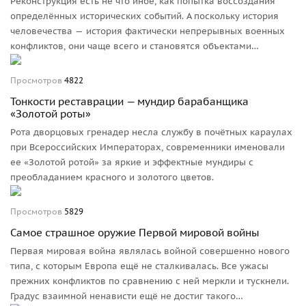
Реконструкция есть не что иное, как попытка воссоздания
определённых исторических событий. А поскольку история
человечества — история фактически непрерывных военных
конфликтов, они чаще всего и становятся объектами
внимания реконструкторов.
Просмотров
4822
Тонкости реставрации — мундир барабанщика
«Золотой роты»
Рота дворцовых гренадер несла службу в почётных караулах
при Всероссийских Императорах, современники именовали
ее «Золотой ротой» за яркие и эффектные мундиры с
преобладанием красного и золотого цветов.
Просмотров
5829
Самое страшное оружие Первой мировой войны
Первая мировая война являлась войной совершенно нового
типа, с которым Европа ещё не сталкивалась. Все ужасы
прежних конфликтов по сравнению с ней меркли и тускнели.
Градус взаимной ненависти ещё не достиг такого