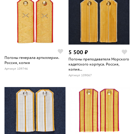
5 500 ₽
Погоны генерала артиллерии.
Погоны преподавателя Морского
Россия, копия
кадетского корпуса. Россия,
Артикул 109746
копия...
Артикул 109067