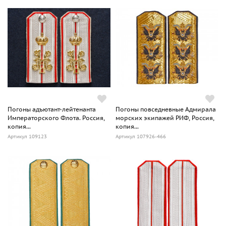
Погоны адъютант-лейтенанта
Погоны повседневные Адмирала
Императорского Флота. Россия,
морских экипажей РИФ, Россия,
копия...
копия...
Артикул 109123
Артикул 107926-466