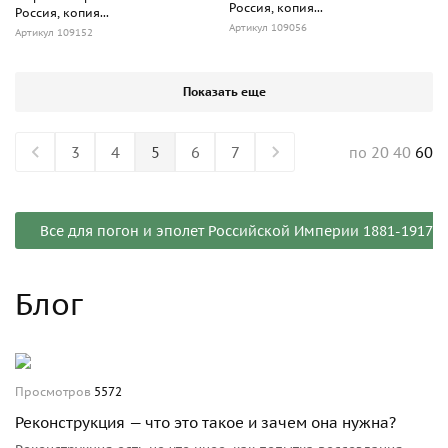
Россия, копия...
Россия, копия...
Артикул 109056
Артикул 109152
Показать еще
3
4
5
6
7
20
40
60
по
Все для погон и эполет Российской Империи 1881-1917
Блог
Просмотров
5572
Реконструкция — что это такое и зачем она нужна?