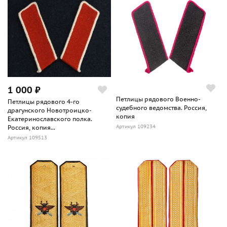
1 000 ₽
Петлицы рядового Военно-
Петлицы рядового 4-го
судебного ведомства. Россия,
драгунского Новотроицко-
копия
Екатеринославского полка.
Артикул 109234
Россия, копия...
Артикул 109513