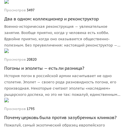
предельного накала, как во Второй мировой, но... участники и
очевидцы впервые отмечали: на этой войне позволено всё.
Просмотров
3497
Два в одном: коллекционер и реконструктор
Военно-историческая реконструкция — увлекательное
занятие. Вообще приятно, когда у человека есть хобби.
Вдвойне приятно, когда оно оказывается общественно-
полезным. Без преувеличения: настоящий реконструктор —
это состояние души. Некоторые особенно увлечённые
граждане и живут-то полной жизнью только на мероприятии,
Просмотров
20820
всё остальное время проводят в состоянии подготовки
Погоны и эполеты — есть ли разница?
к нему.
История погон в российской армии насчитывает не одно
столетие. Эполет — своего рода разновидность погона, его
производная. Некоторые считают эполеты «наследием»
рыцарского доспеха, но это не так: пожалуй, единственным
элементом, ведущим свою родословную от части доспеха
(хотя и в несколько изменённом виде) можно считать
Просмотров
1793
офицерский горжет.
Почему церковь была против зазубренных клинков?
Пожалуй, самый экзотический образец европейского