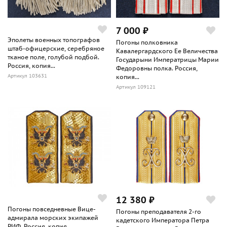
7 000 ₽
Эполеты военных топографов
Погоны полковника
штаб-офицерские, серебряное
Кавалергардского Ее Величества
тканое поле, голубой подбой.
Государыни Императрицы Марии
Россия, копия...
Федоровны полка. Россия,
Артикул 103631
копия...
Артикул 109121
12 380 ₽
Погоны повседневные Вице-
Погоны преподавателя 2-го
адмирала морских экипажей
кадетского Императора Петра
РИФ, Россия, копия...