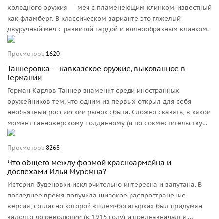
холодного оружия — меч с пламенеющим клинком, известный
как фламберг. В классическом варианте это тяжелый
двуручный меч с развитой гардой и волнообразным клинком.
Просмотров
1620
Таннеровка — кавказское оружие, выкованное в
Германии
Герман Карлов Таннер знаменит среди иностранных
оружейников тем, что одним из первых открыл для себя
необъятный российский рынок сбыта. Сложно сказать, в какой
момент ганноверскому подданному (и по совместительству
бельгийскому фабриканту) пришла в голову мысль о таком
экзотическом сотрудничестве, но, вероятно, ключевым
Просмотров
8268
моментом было отсутствие на этом рынке иностранных
Что общего между формой красноармейца и
конкурентов. По крайней мере, понятно, что такого успеха на
доспехами Ильи Муромца?
европейском и тем более американском рынке достичь было
История буденовки исключительно интересна и запутана. В
бы невозможно.
последнее время получила широкое распространение
версия, согласно которой «шлем-богатырка» был придуман
задолго до революции (в 1915 году) и предназначался,