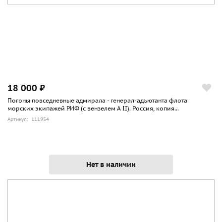
18 000 ₽
Погоны повседневные адмирала - генерал-адъютанта флота
морских экипажей РИФ (с вензелем А II). Россия, копия...
Артикул: 111954
Нет в наличии