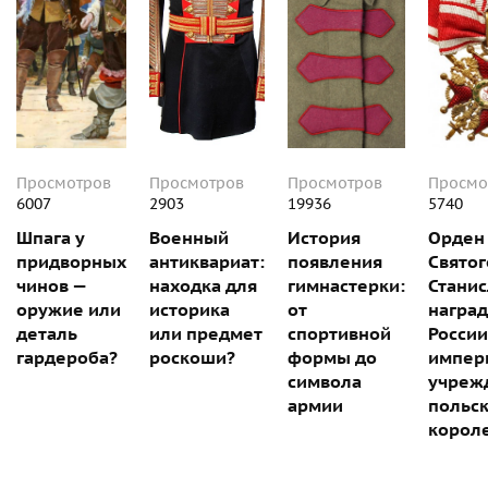
Просмотров
Просмотров
Просмотров
Просмо
6007
2903
19936
5740
Шпага у
Военный
История
Орден
придворных
антиквариат:
появления
Святог
чинов —
находка для
гимнастерки:
Станис
оружие или
историка
от
наград
деталь
или предмет
спортивной
Росси
гардероба?
роскоши?
формы до
импер
символа
учреж
армии
польс
корол