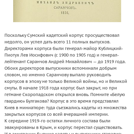
Поскольку Сумский кадетский корпус просуществовал
недолго, он успел дать всего 11 полных выпусков.
Директорами корпуса были генерал-майор Кублицкий-
Пиотух Лев Иосифович (с 1900 по 1905 год) и генерал-
лейтенант Саранчов Андрей Михайлович — до 1919 года.
Обоих директоров выпускники вспоминали добрым
словом, но именно Саранчову выпало руководить
корпусов в эпоху не только Великой войны, но и Великой
смуты. В начале 1918 года корпус был закрыт, но при
гетмане Скоропадском открылся вновь. Помните «Белую
гвардию» Булгакова? Корпус в это время представлял
Киев в миниатюре: туда съезжались кадеты из множества
закрытых корпусов со всей вчерашней империи.
К середине 1919-го остатки личного состава были
эвакуированы в Крым, и корпус перестал существовать.