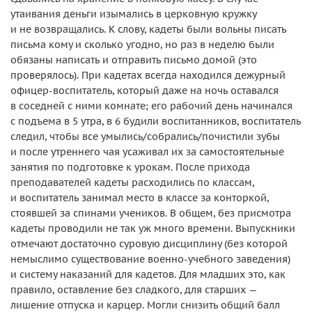
утаивания деньги изымались в церковную кружку
и не возвращались. К слову, кадеты были вольны писать
письма кому и сколько угодно, но раз в неделю были
обязаны написать и отправить письмо домой (это
проверялось). При кадетах всегда находился дежурный
офицер-воспитатель, который даже на ночь оставался
в соседней с ними комнате; его рабочий день начинался
с подъема в 5 утра, в 6 будили воспитанников, воспитатель
следил, чтобы все умылись/собрались/почистили зубы
и после утреннего чая усаживал их за самостоятельные
занятия по подготовке к урокам. После прихода
преподавателей кадеты расходились по классам,
и воспитатель занимал место в классе за конторкой,
стоявшей за спинами учеников. В общем, без присмотра
кадеты проводили не так уж много времени. Выпускники
отмечают достаточно суровую дисциплину (без которой
немыслимо существование военно-учебного заведения)
и систему наказаний для кадетов. Для младших это, как
правило, оставление без сладкого, для старших —
лишение отпуска и карцер. Могли снизить общий балл