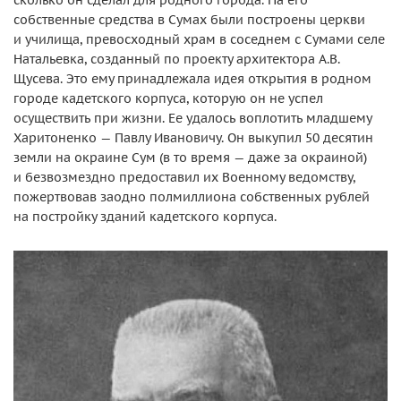
сколько он сделал для родного города. На его
собственные средства в Сумах были построены церкви
и училища, превосходный храм в соседнем с Сумами селе
Натальевка, созданный по проекту архитектора А.В.
Щусева. Это ему принадлежала идея открытия в родном
городе кадетского корпуса, которую он не успел
осуществить при жизни. Ее удалось воплотить младшему
Харитоненко — Павлу Ивановичу. Он выкупил 50 десятин
земли на окраине Сум (в то время — даже за окраиной)
и безвозмездно предоставил их Военному ведомству,
пожертвовав заодно полмиллиона собственных рублей
на постройку зданий кадетского корпуса.