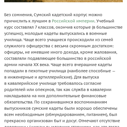
Без сомнения, Сумский кадетский корпус можно
причислить к лучшим в
Российской империи
. Учебный
курс составлял 7 классов, окончив которые (в большинстве
успешно), молодые кадеты выпускались в военные
училища. Чаще всего учащиеся происходили из семей
служилого офицерства с весьма скромным достатком:
офицеры, не имевшие иного дохода, кроме жалования,
составляли подавляющее большинство в российской
армии начала ХХ века. Чаще всего вчерашние кадеты
попадали в пехотные училища (наиболее способные —
в инженерные и артиллерийские). Для выпуска
в кавалерийское училище требовалось согласие
родителей или опекунов, так как служба в кавалерии
накладывала на них дополнительные финансовые
обязательства. По сохранившимся воспоминаниям
выпускников сумские кадеты были хорошо обеспечены
всем необходимым (обмундированием, питанием), был
прекрасно организован быт и досуг. Отмечают отсутствие
дедовщины («цуканья» младших старшими, как это тогда