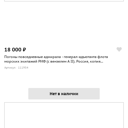
18 000 ₽
Погоны повседневные адмирала - генерал-адъютанта флота
морских экипажей РИФ (с вензелем А II). Россия, копия...
Артикул: 111954
Нет в наличии