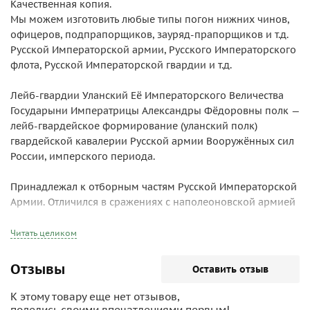
Качественная копия.
Мы можем изготовить любые типы погон нижних чинов,
офицеров, подпрапорщиков, зауряд-прапорщиков и т.д.
Русской Императорской армии, Русского Императорского
флота, Русской Императорской гвардии и т.д.
Лейб-гвардии Уланский Её Императорского Величества
Государыни Императрицы Александры Фёдоровны полк —
лейб-гвардейское формирование (уланский полк)
гвардейской кавалерии Русской армии Вооружённых сил
России, имперского периода.
Принадлежал к отборным частям Русской Императорской
Армии. Отличился в сражениях с наполеоновской армией
под Аустерлицем в 1805 году и под Фридландом в 1807
году[2].
Читать целиком
Старшинство полка — 16.05.1651 года, полковой праздник
Отзывы
Оставить отзыв
— в день Вознесения Господня.
К этому товару еще нет отзывов,
Дислокация — Новый Петергоф Санкт-Петербургской
поделись своими впечатлениями первым!