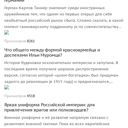
Германии
остается лишь вспомнить слова известного персонажа: «Ты
Герман Карлов Таннер знаменит среди иностранных
еще проживи этот год». Нет, в годы Петра или Екатерины было
оружейников тем, что одним из первых открыл для себя
куда проще! Глядя из 2020-го...
необъятный российский рынок сбыта. Сложно сказать, в какой
момент ганноверскому подданному (и по совместительству
бельгийскому фабриканту) пришла в голову мысль о таком
экзотическом сотрудничестве, но, вероятно, ключевым
Просмотров
8261
моментом было отсутствие на этом рынке иностранных
Что общего между формой красноармейца и
конкурентов. По крайней мере, понятно, что такого успеха на
доспехами Ильи Муромца?
европейском и тем более американском рынке достичь было
История буденовки исключительно интересна и запутана. В
бы невозможно.
последнее время получила широкое распространение
версия, согласно которой «шлем-богатырка» был придуман
задолго до революции (в 1915 году) и предназначался,
наряду со знаменитыми шинелями с «разговорами», для...
Победного парада русских войск в Берлине и
Просмотров
4518
Константинополе. Правдива ли эта версия?
Яркая униформа Российской империи: для
привлечения врагов или полководцев?
Военная униформа и её развитие напрямую связано с
развитием военной тактики. Пока во всех европейских