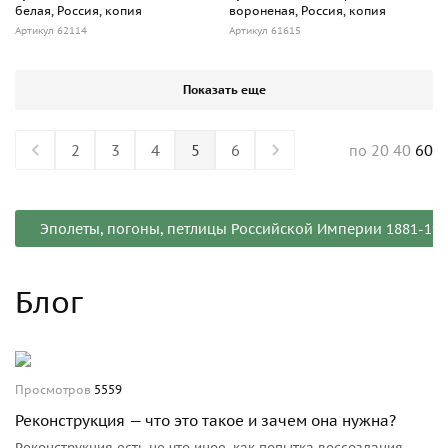
белая, Россия, копия
вороненая, Россия, копия
Артикул 62114
Артикул 61615
Показать еще
2
3
4
5
6
20
40
60
по
Эполеты, погоны, петлицы Российской Империи 1881-19
Блог
Просмотров
5559
Реконструкция — что это такое и зачем она нужна?
Реконструкция есть не что иное, как попытка воссоздания