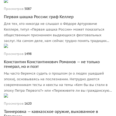
это состояние души. Некоторые особенно увлечённые
граждане и живут-то полной жизнью только на мероприятии,
Просмотров
5087
всё остальное время проводят в состоянии подготовки
Первая шашка России: граф Келлер
к нему.
Для тех, кто никогда не слышал о Фёдоре Артуровиче
Келлере, титул «Первая шашка России» может показаться
общественным признанием выдающихся фехтовальных
заслуг. На самом деле, нам сейчас трудно понять традиции
дореволюционной журналистики, раздававшей подобные
эпитеты: ведь если есть «Первая шашка», должна быть и
Просмотров
1498
вторая? Так ли это расскажем в статье.
Константин Константинович Романов — не только
генерал, но и поэт
Мы часто беремся судить о прошлом (и о людях ушедшей
эпохи), основываясь на послезнании. Нетрудно даются
современникам тесты и квесты на темы «Кем бы вы стали в
эпоху Петра Первого?» или «Переживете ли вы гражданскую
войну в России?». Так наши внуки, наверное, будут играючи,
следуя вводной «Вы сотрудник одной из московских частных
Просмотров
1620
компаний. На дворе 2020 год...» выходить из трудной
Таннеровка — кавказское оружие, выкованное в
ситуации и выводить компанию на небывалые высоты. А нам