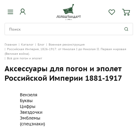
Главная
|
Каталог
|
Блог
|
Военная реконструкция
|
Российская Империя, 1826-1917: от Николая I до Николая II. Первая мировая
(Великая война).
|
Всё для погон и эполет
Аксессуары для погон и эполет
Российской Империи 1881-1917
Вензеля
Буквы
Цифры
Звездочки
Эмблемы
(спецзнаки)