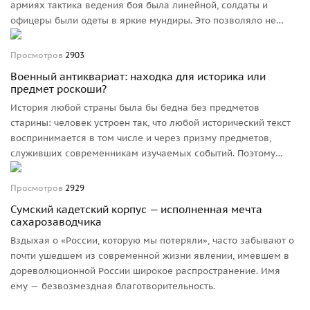
армиях тактика ведения боя была линейной, солдаты и
офицеры были одеты в яркие мундиры. Это позволяло не
только с первого взгляда различать своих и чужих, но и
видеть, какой полк и в каком месте сражения ведет бой. Ведь
Просмотров
2903
при линейной тактике не требовались ни маскировка, ни
Военный антиквариат: находка для историка или
использование любых складок местности.
предмет роскоши?
История любой страны была бы бедна без предметов
старины: человек устроен так, что любой исторический текст
воспринимается в том числе и через призму предметов,
служивших современникам изучаемых событий. Поэтому
свидетельства материальной культуры минувших эпох так
важны для историка.
Просмотров
2929
Сумский кадетский корпус — исполненная мечта
сахарозаводчика
Вздыхая о «России, которую мы потеряли», часто забывают о
почти ушедшем из современной жизни явлении, имевшем в
дореволюционной России широкое распространение. Имя
ему — безвозмездная благотворительность.