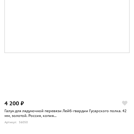
4 200 ₽
Галун для лядуночной перевязи Лейб-гвардии Гусарского полка. 42
мм, золотой. Россия, копия...
Артикул: 56050