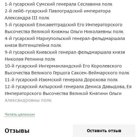
1-й гусарский Сумский генерала Сеславина полк
2-й лейб-гусарский Павлоградский императора
Александра III полк
3-й гусарский Елисаветградский Его Императорского
Высочества Великой Княжны Ольги Николаевны полк
4-й гусарский Мариупольский генерал-фельдмаршала
князя Витгенштейна полк
9-й гусарский Киевский генерал-фельдмаршала князя
Николая Репнина полк
10-й гусарский Ингерманландский Его Королевского
Высочества Великого Герцога Саксен-Веймарского полк
11-й гусарский Изюмский генерала Дорохова полк
12-й гусарский Ахтырский генерала Дениса Давыдова, Ея
Императорского Высочества Великой Княгини Ольги
Александровны полк
16-й гусарский Иркутский Его Императорского Высочества
Великого Князя Николая Николаевича полк
Читать целиком
17-й гусарский Черниговский Его Императорского
Высочества Великого Князя Михаила Александровича
Отзывы
Оставить отзыв
полк