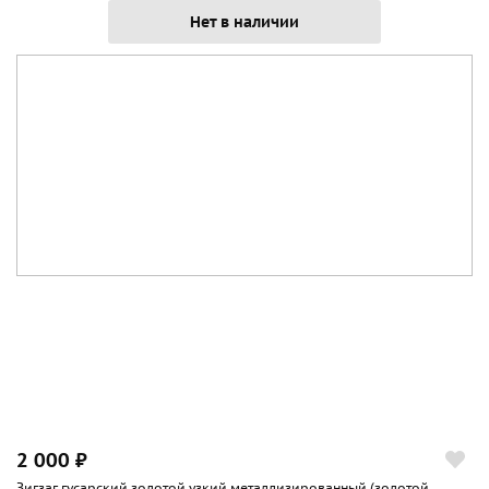
Нет в наличии
2 000 ₽
Зигзаг гусарский золотой узкий металлизированный (золотой