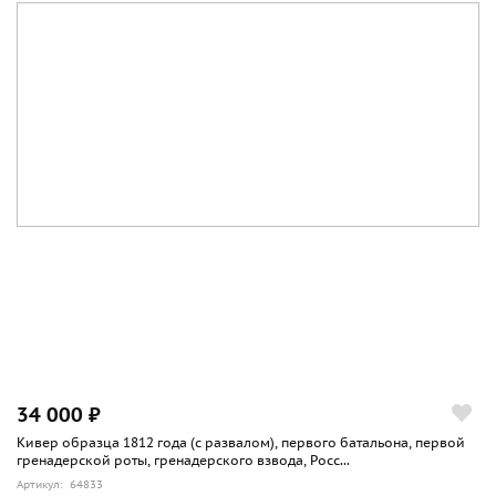
34 000 ₽
Кивер образца 1812 года (с развалом), первого батальона, первой
гренадерской роты, гренадерского взвода, Росс...
Артикул: 64833