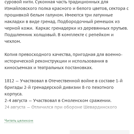
суровой нити. Суконная часть традиционных для
Измайловского полка красного и белого цветов, сектора с
прошивкой белым галуном. Имеются три латунные
накладки в виде гренад. Подбородочный ремешок из
черной кожи. Каркас гренадерки из деревянных прутьев.
Подшлемник холщовый. В комплекте с репейком и
чехлом.
Копия превосходного качества, пригодная для военно-
исторической реконструкции и использования в
киносъемках и театральных постановках.
1812 — Участвовал в Отечественной войне в составе 1-й
бригады 2-й гренадерской дивизии 8-го пехотного
корпуса.
2-4 августа — Участвовал в Смоленском сражении.
24 августа — Отличился при обороне Шевардинского
редута.
26 августа — Отличился в Бородинском сражении,
Читать целиком
защищая Семёновские флеши от атак 2-й пехотной
дивизии генерала Фриана, 10-й пехотной дивизии