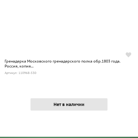
13 декабря 1814 — Получил знаки на головный уборы с
надписью «за отличие» «во внимание к заслугам и
отличиям, коими ознаменовал себя Московский
Гренадерский полк в сражении при Париже и особенно
при Лейпциге».
Март 1815 — Совершил поход во Францию, но не
участвовал в битве при Ватерлоо.
Гренадерка Московского гренадерского полка обр.1803 года.
Россия, копия...
Артикул: 110968-530
Нет в наличии