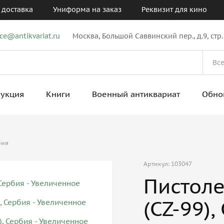
 доставка
Униформа на заказ
Реквизит для кино
ice@antikvariat.ru
Москва, Большой Саввинский пер., д.9, стр.
рукция
Книги
Военный антиквариат
Обно
бия
Артикул: 103047
Пистоле
(CZ-99),