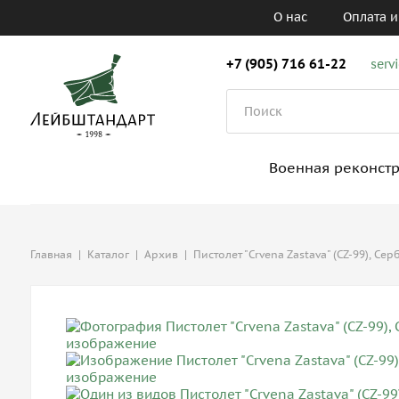
О нас
Оплата и
+7 (905) 716 61-22
serv
Военная реконст
Главная
|
Каталог
|
Архив
|
Пистолет "Crvena Zastava" (CZ-99), Сер