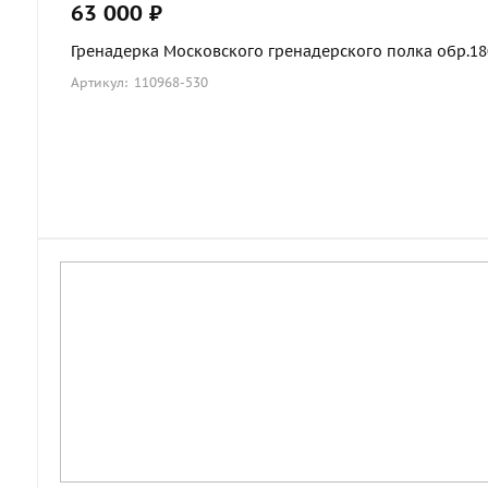
63 000 ₽
Гренадерка Московского гренадерского полка обр.1803
Артикул: 110968-530