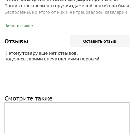
Против огнестрельного оружия (даже той эпохи) они были
бесполезны, но этого от них и не требовалось: кавалерии
того времени часто приходилось иметь дело с
противником, вооруженным и применявшем в первую
Читать целиком
очередь холодное оружие.
Отзывы
Оставить отзыв
К этому товару еще нет отзывов,
поделись своими впечатлениями первым!
Смотрите также