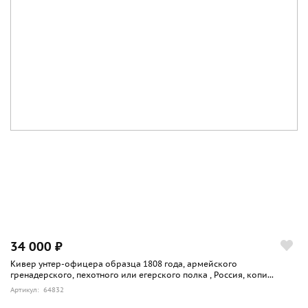
34 000 ₽
Кивер унтер-офицера образца 1808 года, армейского
гренадерского, пехотного или егерского полка , Россия, копи...
Артикул: 64832