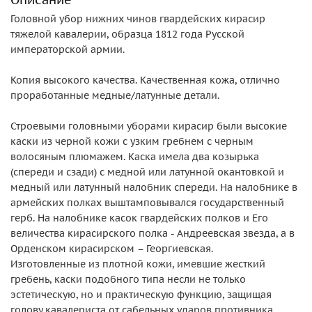
Головной убор нижних чинов гвардейских кирасир
тяжелой кавалерии, образца 1812 года Русской
императорской армии.
Копия высокого качества. Качественная кожа, отлично
проработанные медные/латунные детали.
Строевыми головными уборами кирасир были высокие
каски из черной кожи с узким гребнем с черным
волосяным плюмажем. Каска имела два козырька
(спереди и сзади) с медной или латунной окантовкой и
медный или латунный налобник спереди. На налобнике в
армейских полках выштамповывался государственный
герб. На налобнике касок гвардейских полков и Его
величества кирасирского полка - Андреевская звезда, а в
Орденском кирасирском – Георгиевская.
Изготовленные из плотной кожи, имевшие жесткий
гребень, каски подобного типа несли не только
эстетическую, но и практическую функцию, защищая
голову кавалериста от сабельных ударов противника.