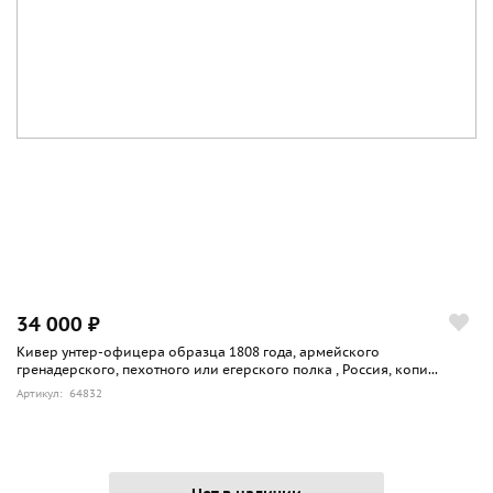
34 000 ₽
Кивер унтер-офицера образца 1808 года, армейского
гренадерского, пехотного или егерского полка , Россия, копи...
Артикул: 64832