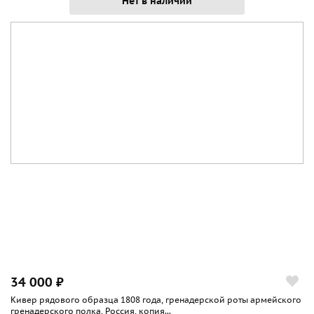
Нет в наличии
34 000 ₽
Кивер рядового образца 1808 года, гренадерской роты армейского
гренадерского полка, Россия, копия...