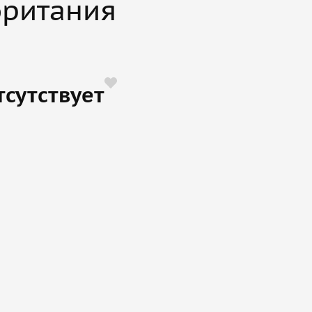
британия
тсутствует