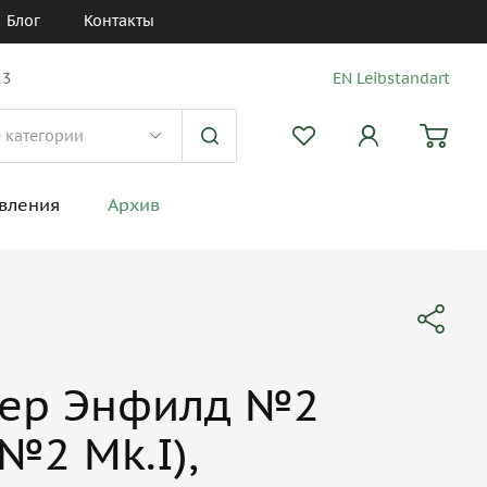
Блог
Контакты
 3
EN Leibstandart
вления
Архив
вер Энфилд №2
 №2 Mk.I),