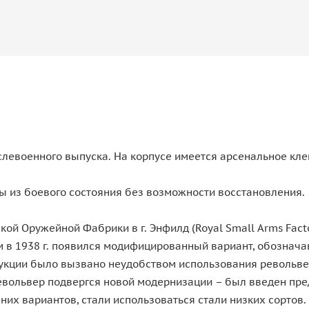
евоенного выпуска. На корпусе имеется арсенальное клей
ы из боевого состояния без возможности восстановления.
ой Оружейной Фабрики в г. Энфилд (Royal Small Arms Facto
ем в 1938 г. появился модифицированный вариант, обознач
рукции было вызвано неудобством использования револьве
евольвер подвергся новой модернизации – был введен предо
ранних вариантов, стали использоваться стали низких сорто