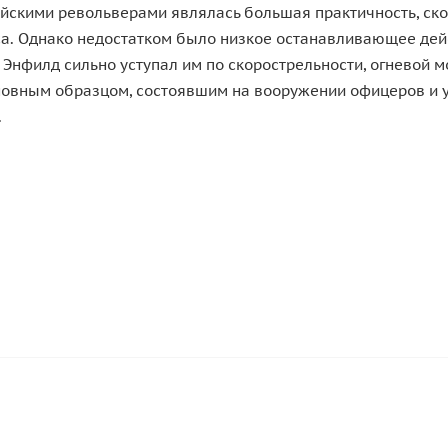
йскими револьверами являлась большая практичность, скор
а. Однако недостатком было низкое останавливающее дейст
Энфилд сильно уступал им по скорострельности, огневой 
овным образцом, состоявшим на вооружении офицеров и у
.