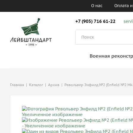
О нас
Оплата и
+7 (905) 716 61-22
serv
Военная реконст
Главная
|
Каталог
|
Архив
|
Револьвер Энфилд №2 (Enfield №2 Mk