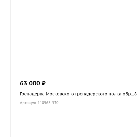
63 000 ₽
Гренадерка Московского гренадерского полка обр.1803
Артикул: 110968-530