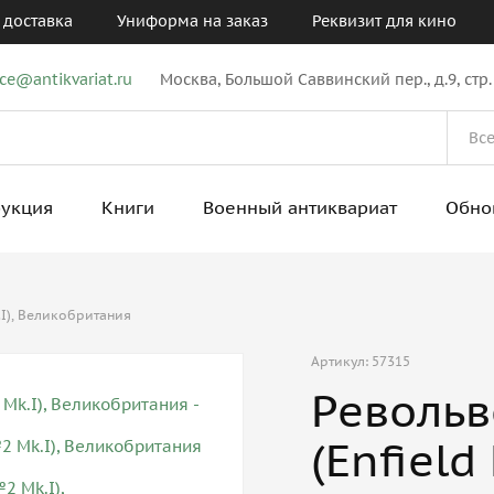
 доставка
Униформа на заказ
Реквизит для кино
ice@antikvariat.ru
Москва, Большой Саввинский пер., д.9, стр.
рукция
Книги
Военный антиквариат
Обно
.I), Великобритания
Артикул: 57315
Револь
(Enfield