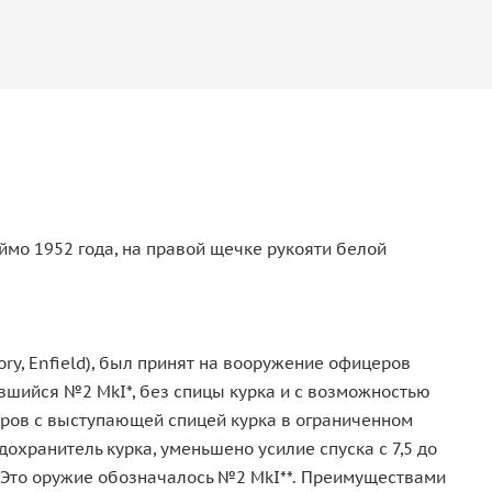
мо 1952 года, на правой щечке рукояти белой
ry, Enfield), был принят на вооружение офицеров
авшийся №2 MkI*, без спицы курка и с возможностью
ров с выступающей спицей курка в ограниченном
хранитель курка, уменьшено усилие спуска с 7,5 до
в. Это оружие обозначалось №2 MkI**. Преимуществами