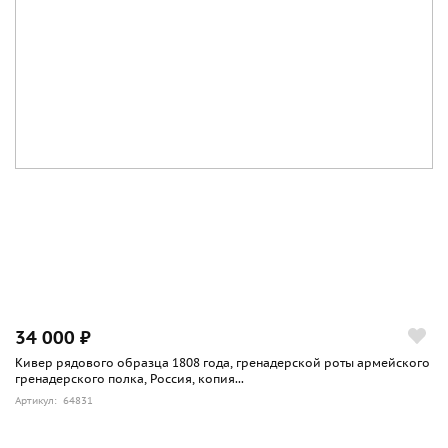
34 000 ₽
Кивер рядового образца 1808 года, гренадерской роты армейского
гренадерского полка, Россия, копия...
Артикул: 64831