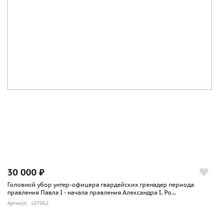
30 000 ₽
Головной убор унтер-офицера гвардейских гренадер периода
правления Павла I - начала правления Александра I. Ро...
Артикул: 107062