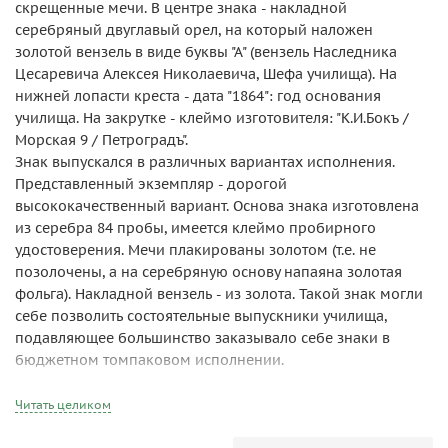
скрещенные мечи. В центре знака - накладной
серебряный двуглавый орел, на который наложен
золотой вензель в виде буквы "А" (вензель Наследника
Цесаревича Алексея Николаевича, Шефа училища). На
нижней лопасти креста - дата "1864": год основания
училища. На закрутке - клеймо изготовителя: "К.И.Бокъ /
Морская 9 / Петроградъ".
Знак выпускался в различных вариантах исполнения.
Представленный экземпляр - дорогой
высококачественный вариант. Основа знака изготовлена
из серебра 84 пробы, имеется клеймо пробирного
удостоверения. Мечи плакированы золотом (т.е. не
позолочены, а на серебряную основу напаяна золотая
фольга). Накладной вензель - из золота. Такой знак могли
себе позволить состоятельные выпускники училища,
подавляющее большинство заказывало себе знаки в
бюджетном томпаковом исполнении.
Превосходное состояние.
Знак утвержден 8 октября 1913 года, изготовлен фирмой
Читать целиком
Бока в промежутке между концом августа 1914 и