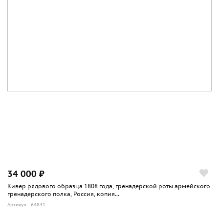
34 000 ₽
Кивер рядового образца 1808 года, гренадерской роты армейского
гренадерского полка, Россия, копия...
Артикул: 64831