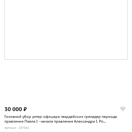
30 000 ₽
Головной убор унтер-офицера гвардейских гренадер периода
правления Павла I - начала правления Александра I. Ро...
Артикул: 107062