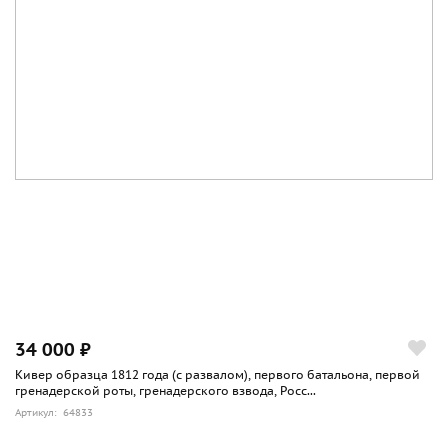
34 000 ₽
Кивер образца 1812 года (с развалом), первого батальона, первой
гренадерской роты, гренадерского взвода, Росс...
Артикул: 64833