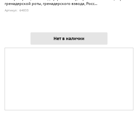
гренадерской роты, гренадерского взвода, Росс...
Артикул: 64833
Нет в наличии