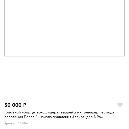
30 000 ₽
Головной убор унтер-офицера гвардейских гренадер периода
правления Павла I - начала правления Александра I. Ро...
Артикул: 107062