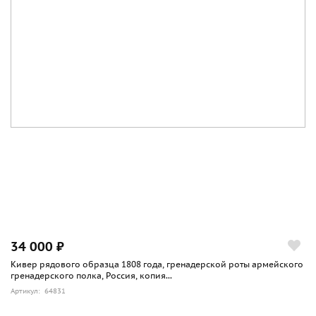
34 000 ₽
Кивер рядового образца 1808 года, гренадерской роты армейского
гренадерского полка, Россия, копия...
Артикул: 64831