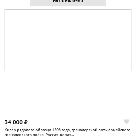
Нет в наличии
34 000 ₽
Кивер рядового образца 1808 года, гренадерской роты армейского
гренадерского полка, Россия, копия...