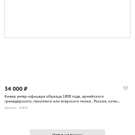
34 000 ₽
Кивер унтер-офицера образца 1808 года, армейского
гренадерского, пехотного или егерского полка , Россия, копи...
Артикул: 64832