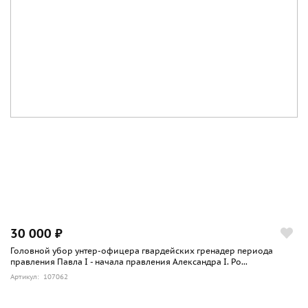
30 000 ₽
Головной убор унтер-офицера гвардейских гренадер периода
правления Павла I - начала правления Александра I. Ро...
Артикул: 107062