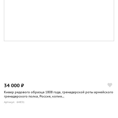
34 000 ₽
Кивер рядового образца 1808 года, гренадерской роты армейского
гренадерского полка, Россия, копия...
Артикул: 64831