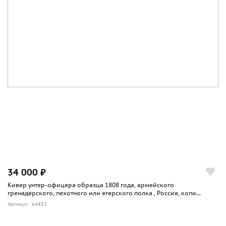
34 000 ₽
Кивер унтер-офицера образца 1808 года, армейского
гренадерского, пехотного или егерского полка , Россия, копи...
Артикул: 64832