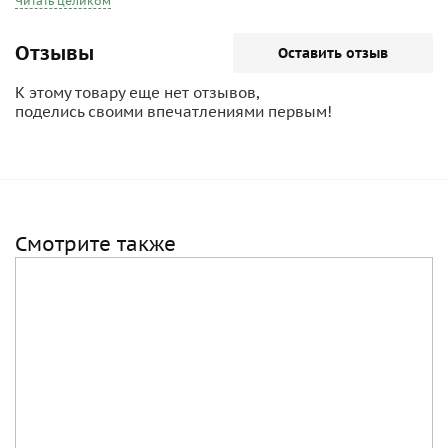
располагается санаторий "Одесса", являющийся
Читать целиком
структурным подразделением военно-медицинского
управления СБУ.
Отзывы
Оставить отзыв
К этому товару еще нет отзывов,
поделись своими впечатлениями первым!
Смотрите также