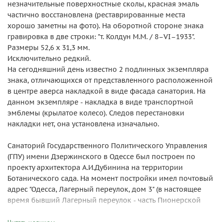
незначительные поверхностные сколы, красная эмаль
частично восстановлена (реставрированные места
хорошо заметны на фото). На оборотной стороне знака
гравировка в две строки: "т. Колдун М.М. / 8–VI–1933".
Размеры 52,6 x 31,3 мм.
Исключительно редкий.
На сегодняшний день известно 2 подлинных экземпляра
знака, отличающихся от представленного расположенной
в центре аверса накладкой в виде фасада санатория. На
данном экземпляре - накладка в виде транспортной
эмблемы (крылатое колесо). Следов перестановки
накладки нет, она установлена изначально.
Санаторий Государственного Политического Управления
(ГПУ) имени Дзержинского в Одессе был построен по
проекту архитектора А.И.Дубинина на территории
Ботанического сада. На момент постройки имел почтовый
адрес "Одесса, Лагерный переулок, дом 3" (в настоящее
время бывший Лагерный переулок - часть Пионерской
улицы). Здание санатория сохранилось, сейчас там