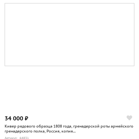
34 000 ₽
Кивер рядового образца 1808 года, гренадерской роты армейского
гренадерского полка, Россия, копия...
Артикул: 64831