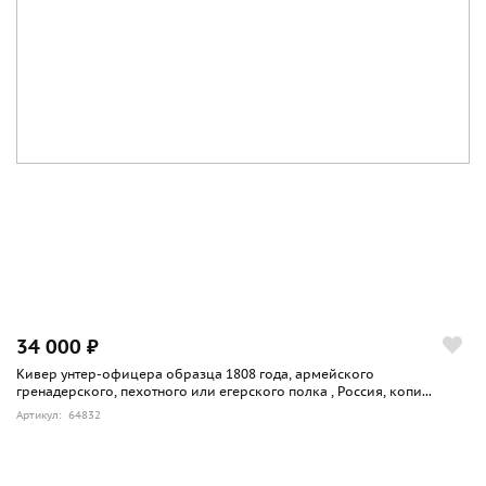
34 000 ₽
Кивер унтер-офицера образца 1808 года, армейского
гренадерского, пехотного или егерского полка , Россия, копи...
Артикул: 64832