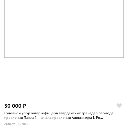
30 000 ₽
Головной убор унтер-офицера гвардейских гренадер периода
правления Павла I - начала правления Александра I. Ро...
Артикул: 107062