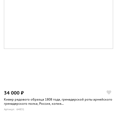
34 000 ₽
Кивер рядового образца 1808 года, гренадерской роты армейского
гренадерского полка, Россия, копия...
Артикул: 64831