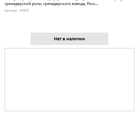
гренадерской роты, гренадерского взвода, Росс...
Артикул: 64833
Нет в наличии