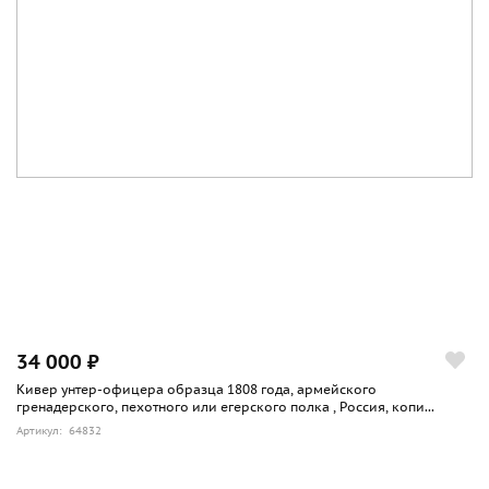
34 000 ₽
Кивер унтер-офицера образца 1808 года, армейского
гренадерского, пехотного или егерского полка , Россия, копи...
Артикул: 64832