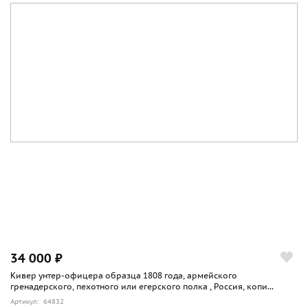
34 000 ₽
Кивер унтер-офицера образца 1808 года, армейского
гренадерского, пехотного или егерского полка , Россия, копи...
Артикул: 64832